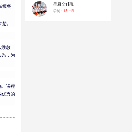
星厨全科班
掌握餐
学制：
15个月
梦想。
实践教
关系，为
施、课程
内优秀的