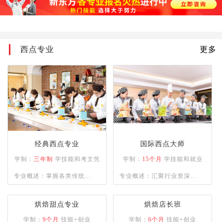
加功知识；掌握烹饪切配常
用的刀法、烹饪原料的刀功
成形,以及火候与油温、上
西点专业
更多
浆、挂糊、勾芡、制汤、装
盘、调味技术、热菜烹调技
法、冷菜烹调技术；熟悉原
料的初步熟处理。
经典西点专业
国际西点大师
学制：
三年制
学技能和考文凭
学制：
15个月
学技能和就业
专业概述：掌握各类传统与
专业概述：汇聚行业资深名
市场流行西式烘焙、甜点制
师，精授各类西点制作工
品的操作技能，具备独立运
艺，助力学员逐梦西点领
烘焙甜点专业
烘焙店长班
营管理与自主创业能力的复
域。
学制：
9个月
技能+创业
学制：
6个月
技能+创业