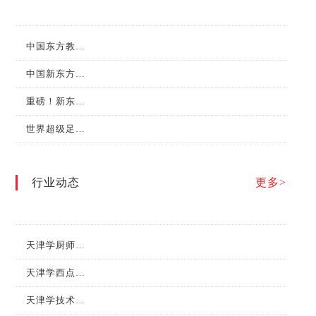
中国东方教育集团成为首批“新华社中国名牌”专项服务合作伙伴
中国新东方第七届“水塔醋业杯”全国烹饪职业技能大赛总决赛圆满举行！
重磅！新东方烹饪教育在第二届职业技能大赛中斩获金牌！
世界超级足球明星巴乔和他的小伙伴们来新东方烹饪学校啦！
行业动态
更多>
天津学厨师，什么时候最合适？
天津学西点需要多长时间？有什么前景？
天津学技术，必须有中餐专业！