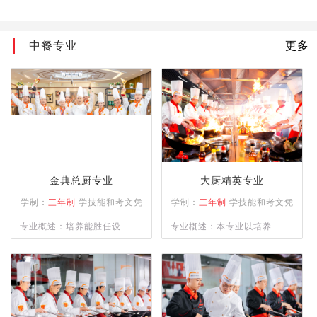
中餐专业
更多
金典总厨专业
大厨精英专业
学制：
三年制
学技能和考文凭
学制：
三年制
学技能和考文凭
专业概述：培养能胜任设计
专业概述：本专业以培养精
零点菜单及各类不同档次宴
通四大菜系（川、浙、粤、
席菜单与制作；精通餐饮管
苏）制作，熟练掌握冷菜、
理、酒店运营等相关知识并
雕刻、冷拼技术，懂经营、
具备独立创业、创新能力强
善管理，并具备创业能力的
的综合型人才。
人才为目标。