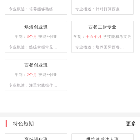
合型人才。
专业概述：培养能够熟练制
专业概述：针对打算西点创
作各类西式面点，烘焙和裱
业的创业者，学校为学员提
花能力兼备的综合性技能人
供多款当前市场流行西点的
烘焙创业班
西餐主厨专业
才。
培训，毕业学员能够熟练掌
学制：
3个月
技能+创业
学制：
十五个月
学技能和考文凭
握所学西点的配方以及制作
专业概述：熟练掌握常见西
专业概述：培养国际西餐行
工艺，让学员具备独立创业
点品种的制作与各项西点技
业的厨师长、主厨等为目
能力。
能知识，懂经营、善管理，
标，能够熟练掌握德、意、
西餐创业班
具备一定创业能力。
俄等西式风味大菜制作技
学制：
2个月
技能+创业
术，掌握日韩料理、巴西烧
专业概述：注重实践操作能
烤等制作技术，中西式风味
力,培养烹饪技术娴熟的烹饪
菜肴创新技能。
人才
特色短期
更多
烹饪强化班
烘焙速成达人班