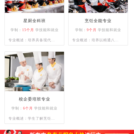
星厨全科班
烹饪全能专业
学制：
15个月
学技能和就业
学制：
9个月
学技能和就业
专业概述：培养具备现代烹
专业概述：培养以精通八大
饪技术、营养知识和餐饮管
菜系为主的烹饪人才，熟练
理能力的高级技术应用性专
各类菜系的菜肴、宴席制作
门人才。通过系统的课程设
的专业人才。
置和实践操作，学员将熟练
掌握各类烹饪手法、刀工技
巧以及食材处理技能。
校企委培班专业
学制：
6个月
学技能和就业
专业概述：学生了解烹饪的
基本知识；理解烹饪刀功和
勺功知识，以及原料的初步