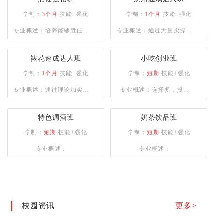
学制：
3个月
技能+强化
学制：
1个月
技能+强化
专业概述：培养能够胜任大
专业概述：通过大量实操课
中型餐饮企业的复合型人
程，让学员掌握多种烘焙设
才，或是具备自主创业能力
备使用并能独立完成各种西
裱花速成达人班
小吃创业班
的专业人士。课程设计注重
点烘焙的制作。
学制：
1个月
技能+强化
学制：
短期
技能+强化
实操训练，以确保学员能够
专业概述：通过理论加实操
专业概述：选择多，投资
熟练掌握烹饪技巧。
的授课方式，为学员建立良
少，盈利快，创业帮扶
好的西点审美、塑型及裱花
特色调酒班
奶茶饮品班
技术。
学制：
短期
技能+强化
学制：
短期
技能+强化
专业概述：
专业概述：
校园资讯
更多>