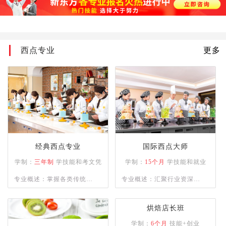
加功知识；掌握烹饪切配常
用的刀法、烹饪原料的刀功
成形,以及火候与油温、上
西点专业
更多
浆、挂糊、勾芡、制汤、装
盘、调味技术、热菜烹调技
法、冷菜烹调技术；熟悉原
料的初步熟处理。
经典西点专业
国际西点大师
学制：
三年制
学技能和考文凭
学制：
15个月
学技能和就业
专业概述：掌握各类传统与
专业概述：汇聚行业资深名
市场流行西式烘焙、甜点制
师，精授各类西点制作工
品的操作技能，具备独立运
艺，助力学员逐梦西点领
营管理与自主创业能力的复
域。