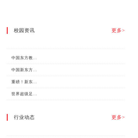
校园资讯
更多>
中国东方教育集团成为首批“新华社中国名牌”专项服务合作伙伴
中国新东方第七届“水塔醋业杯”全国烹饪职业技能大赛总决赛圆满举行！
重磅！新东方烹饪教育在第二届职业技能大赛中斩获金牌！
世界超级足球明星巴乔和他的小伙伴们来新东方烹饪学校啦！
行业动态
更多>