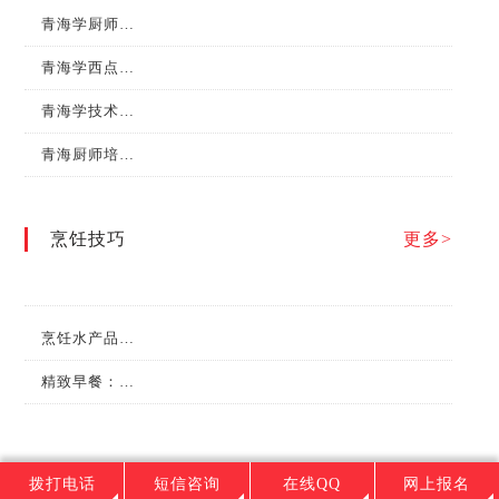
青海学厨师，什么时候最合适？
青海学西点需要多长时间？有什么前景？
青海学技术，必须有中餐专业！
青海厨师培训学校哪家好？
烹饪技巧
更多>
烹饪水产品的日常保管有哪些方法？
精致早餐：营养搭配的艺术
拨打电话
短信咨询
在线QQ
网上报名