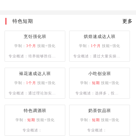
人才
特色短期
更多
烹饪强化班
烘焙速成达人班
学制：
3个月
技能+强化
学制：
1个月
技能+强化
专业概述：培养能够胜任大
专业概述：通过大量实操课
中型餐饮企业的复合型人
程，让学员掌握多种烘焙设
才，或是具备自主创业能力
备使用并能独立完成各种西
裱花速成达人班
小吃创业班
的专业人士。课程设计注重
点烘焙的制作。
学制：
1个月
技能+强化
学制：
短期
技能+强化
实操训练，以确保学员能够
专业概述：通过理论加实操
专业概述：选择多，投资
熟练掌握烹饪技巧。
的授课方式，为学员建立良
少，盈利快，创业帮扶
好的西点审美、塑型及裱花
特色调酒班
奶茶饮品班
技术。
学制：
短期
技能+强化
学制：
短期
技能+强化
专业概述：
专业概述：