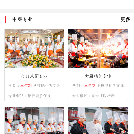
中餐专业
更多
金典总厨专业
大厨精英专业
学制：
三年制
学技能和考文凭
学制：
三年制
学技能和考文凭
专业概述：培养能胜任设计
专业概述：本专业以培养精
零点菜单及各类不同档次宴
通四大菜系（川、浙、粤、
席菜单与制作；精通餐饮管
苏）制作，熟练掌握冷菜、
理、酒店运营等相关知识并
雕刻、冷拼技术，懂经营、
具备独立创业、创新能力强
善管理，并具备创业能力的
的综合型人才。
人才为目标。