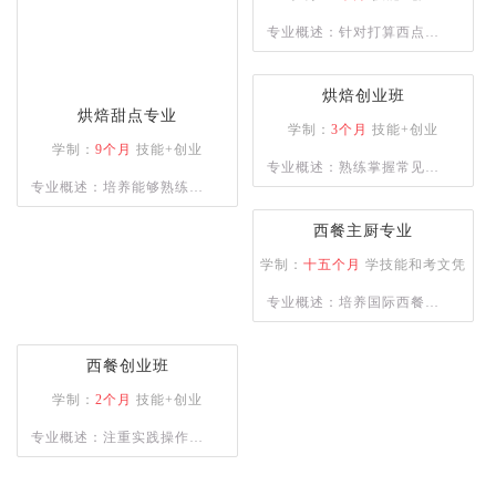
合型人才。
烘焙甜点专业
烘焙店长班
学制：
9个月
技能+创业
学制：
6个月
技能+创业
专业概述：培养能够熟练制
专业概述：针对打算西点创
作各类西式面点，烘焙和裱
业的创业者，学校为学员提
花能力兼备的综合性技能人
供多款当前市场流行西点的
烘焙创业班
西餐主厨专业
才。
培训，毕业学员能够熟练掌
学制：
3个月
技能+创业
学制：
十五个月
学技能和考文凭
握所学西点的配方以及制作
专业概述：熟练掌握常见西
专业概述：培养国际西餐行
工艺，让学员具备独立创业
点品种的制作与各项西点技
业的厨师长、主厨等为目
能力。
能知识，懂经营、善管理，
标，能够熟练掌握德、意、
西餐创业班
具备一定创业能力。
俄等西式风味大菜制作技
学制：
2个月
技能+创业
术，掌握日韩料理、巴西烧
专业概述：注重实践操作能
烤等制作技术，中西式风味
力,培养烹饪技术娴熟的烹饪
菜肴创新技能。