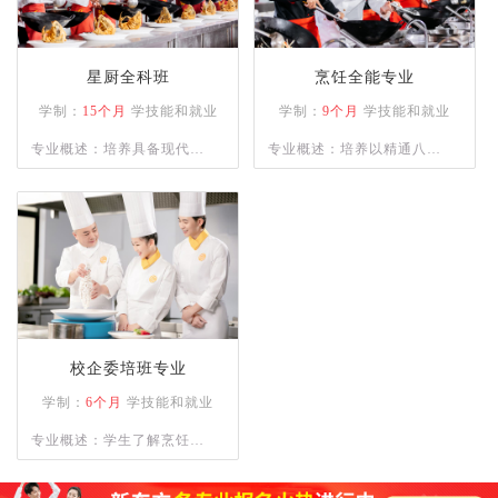
星厨全科班
烹饪全能专业
学制：
15个月
学技能和就业
学制：
9个月
学技能和就业
专业概述：培养具备现代烹
专业概述：培养以精通八大
饪技术、营养知识和餐饮管
菜系为主的烹饪人才，熟练
理能力的高级技术应用性专
各类菜系的菜肴、宴席制作
门人才。通过系统的课程设
的专业人才。
置和实践操作，学员将熟练
掌握各类烹饪手法、刀工技
巧以及食材处理技能。
校企委培班专业
学制：
6个月
学技能和就业
专业概述：学生了解烹饪的
基本知识；理解烹饪刀功和
勺功知识，以及原料的初步