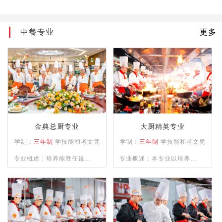
中餐专业
更多
金典总厨专业
大厨精英专业
学制：
三年制
学技能和考文凭
学制：
三年制
学技能和考文凭
专业概述：培养能胜任设计
专业概述：本专业以培养精
零点菜单及各类不同档次宴
通四大菜系（川、浙、粤、
席菜单与制作；精通餐饮管
苏）制作，熟练掌握冷菜、
理、酒店运营等相关知识并
雕刻、冷拼技术，懂经营、
具备独立创业、创新能力强
善管理，并具备创业能力的
的综合型人才。
人才为目标。