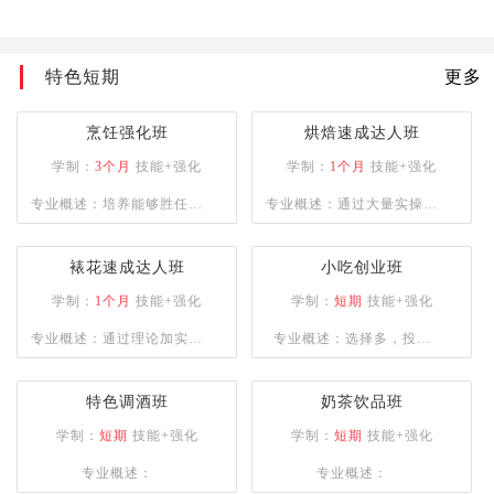
特色短期
更多
烹饪强化班
烘焙速成达人班
学制：
3个月
技能+强化
学制：
1个月
技能+强化
专业概述：培养能够胜任大
专业概述：通过大量实操课
中型餐饮企业的复合型人
程，让学员掌握多种烘焙设
才，或是具备自主创业能力
备使用并能独立完成各种西
裱花速成达人班
小吃创业班
的专业人士。课程设计注重
点烘焙的制作。
学制：
1个月
技能+强化
学制：
短期
技能+强化
实操训练，以确保学员能够
专业概述：通过理论加实操
专业概述：选择多，投资
熟练掌握烹饪技巧。
的授课方式，为学员建立良
少，盈利快，创业帮扶
好的西点审美、塑型及裱花
特色调酒班
奶茶饮品班
技术。
学制：
短期
技能+强化
学制：
短期
技能+强化
专业概述：
专业概述：