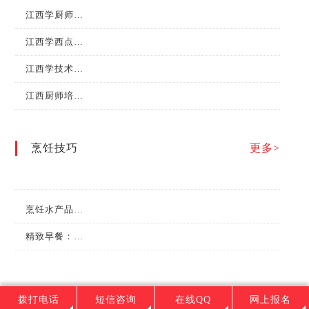
江西学厨师，什么时候最合适？
江西学西点需要多长时间？有什么前景？
江西学技术，必须有中餐专业！
江西厨师培训学校哪家好？
烹饪技巧
更多>
烹饪水产品的日常保管有哪些方法？
精致早餐：营养搭配的艺术
拨打电话
短信咨询
在线QQ
网上报名