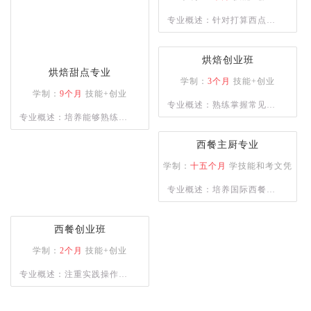
合型人才。
专业概述：针对打算西点创
业的创业者，学校为学员提
供多款当前市场流行西点的
烘焙创业班
培训，毕业学员能够熟练掌
烘焙甜点专业
学制：
3个月
技能+创业
握所学西点的配方以及制作
学制：
9个月
技能+创业
专业概述：熟练掌握常见西
工艺，让学员具备独立创业
专业概述：培养能够熟练制
点品种的制作与各项西点技
能力。
作各类西式面点，烘焙和裱
能知识，懂经营、善管理，
西餐主厨专业
花能力兼备的综合性技能人
具备一定创业能力。
学制：
十五个月
学技能和考文凭
才。
专业概述：培养国际西餐行
业的厨师长、主厨等为目
标，能够熟练掌握德、意、
西餐创业班
俄等西式风味大菜制作技
学制：
2个月
技能+创业
术，掌握日韩料理、巴西烧
专业概述：注重实践操作能
烤等制作技术，中西式风味
力,培养烹饪技术娴熟的烹饪
菜肴创新技能。
人才