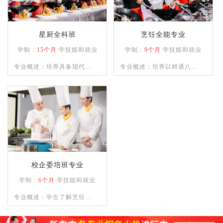
星厨全科班
烹饪全能专业
学制：
15个月
学技能和就业
学制：
9个月
学技能和就业
专业概述：培养具备现代烹
专业概述：培养以精通八大
饪技术、营养知识和餐饮管
菜系为主的烹饪人才，熟练
理能力的高级技术应用性专
各类菜系的菜肴、宴席制作
门人才。通过系统的课程设
的专业人才。
置和实践操作，学员将熟练
掌握各类烹饪手法、刀工技
巧以及食材处理技能。
校企委培班专业
学制：
6个月
学技能和就业
专业概述：学生了解烹饪的
基本知识；理解烹饪刀功和
勺功知识，以及原料的初步