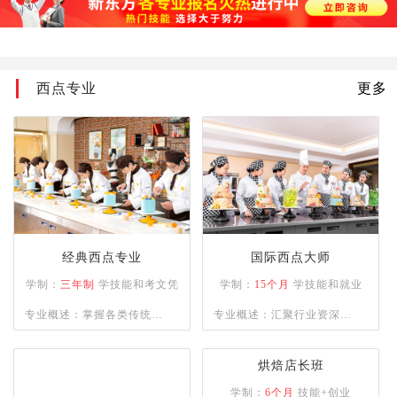
加功知识；掌握烹饪切配常
用的刀法、烹饪原料的刀功
成形,以及火候与油温、上
西点专业
更多
浆、挂糊、勾芡、制汤、装
盘、调味技术、热菜烹调技
法、冷菜烹调技术；熟悉原
料的初步熟处理。
经典西点专业
国际西点大师
学制：
三年制
学技能和考文凭
学制：
15个月
学技能和就业
专业概述：掌握各类传统与
专业概述：汇聚行业资深名
市场流行西式烘焙、甜点制
师，精授各类西点制作工
品的操作技能，具备独立运
艺，助力学员逐梦西点领
烘焙店长班
营管理与自主创业能力的复
域。
学制：
6个月
技能+创业