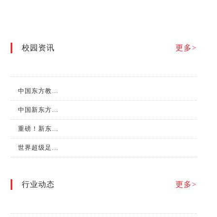
校园资讯
更多>
中国东方教育集团成为首批“新华社中国名牌”专项服务合作伙伴
中国新东方第七届“水塔醋业杯”全国烹饪职业技能大赛总决赛圆满举行！
重磅！新东方烹饪教育在第二届职业技能大赛中斩获金牌！
世界超级足球明星巴乔和他的小伙伴们来新东方烹饪学校啦！
行业动态
更多>