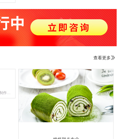
烹饪切
候与油
术、热
步熟处
查看更多

制作工