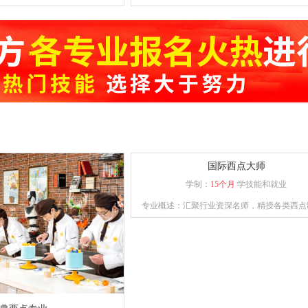
肴、宴席制作的专业人才。
和勺功知识，以及原料的初步加功知识；掌握
配常用的刀法、烹饪原料的刀功成形,以及火
温、上浆、挂糊、勾芡、制汤、装盘、调味技
菜烹调技法、冷菜烹调技术；熟悉原料的初
理。
国际西点大师
学制：
15个月
学技能和就业
专业概述：汇聚行业资深名师，精授各类西点
艺，助力学员逐梦西点领域。