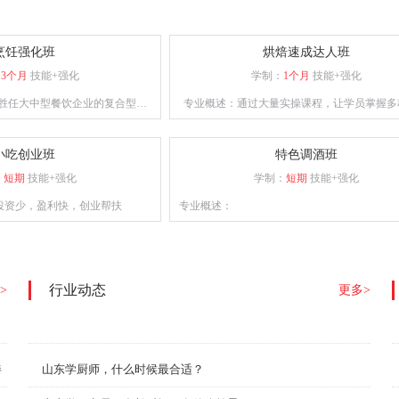
烹饪强化班
烘焙速成达人班
：
3个月
技能+强化
学制：
1个月
技能+强化
胜任大中型餐饮企业的复合型人
专业概述：通过大量实操课程，让学员掌握多
业能力的专业人士。课程设计注
设备使用并能独立完成各种西点烘焙的制
保学员能够熟练掌握烹饪技巧。
小吃创业班
特色调酒班
：
短期
技能+强化
学制：
短期
技能+强化
投资少，盈利快，创业帮扶
专业概述：
行业动态
>
更多>
伴
山东学厨师，什么时候最合适？