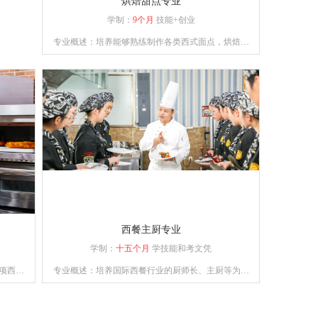
烘焙甜点专业
学制：
9个月
技能+创业
专业概述：培养能够熟练制作各类西式面点，烘焙和
裱花能力兼备的综合性技能人才。
西餐主厨专业
学制：
十五个月
学技能和考文凭
项西点
专业概述：培养国际西餐行业的厨师长、主厨等为目
能力。
标，能够熟练掌握德、意、俄等西式风味大菜制作技
术，掌握日韩料理、巴西烧烤等制作技术，中西式风