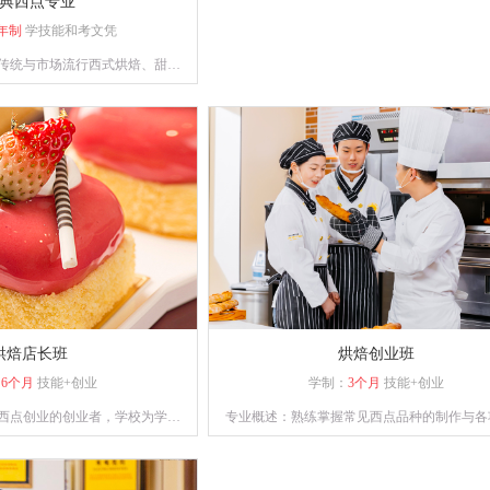
典西点专业
年制
学技能和考文凭
传统与市场流行西式烘焙、甜点
备独立运营管理与自主创业能力
复合型人才。
烘焙店长班
烘焙创业班
：
6个月
技能+创业
学制：
3个月
技能+创业
西点创业的创业者，学校为学员
专业概述：熟练掌握常见西点品种的制作与各
行西点的培训，毕业学员能够熟
技能知识，懂经营、善管理，具备一定创业
方以及制作工艺，让学员具备独