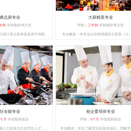
典总厨专业
大厨精英专业
年制
学技能和考文凭
学制：
三年制
学技能和考文凭
任设计零点菜单及各类不同档次
专业概述：本专业以培养精通四大菜系（川
通餐饮管理、酒店运营等相关知
粤、苏）制作，熟练掌握冷菜、雕刻、冷拼技
、创新能力强的综合型人才。
经营、善管理，并具备创业能力的人才为目
饪全能专业
校企委培班专业
9个月
学技能和就业
学制：
6个月
学技能和就业
通八大菜系为主的烹饪人才，熟
专业概述：学生了解烹饪的基本知识；理解烹