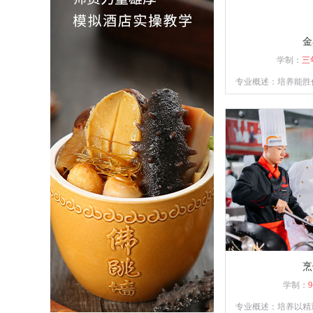
金
学制：
三
专业概述：培养能胜
宴席菜单与制作；精
识并具备独立创业
烹
学制：
专业概述：培养以精