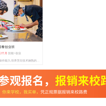
立创业能力。
西餐创业班
：
2个月
技能+创业
操作能力,培养烹饪技术娴熟的烹
饪人才