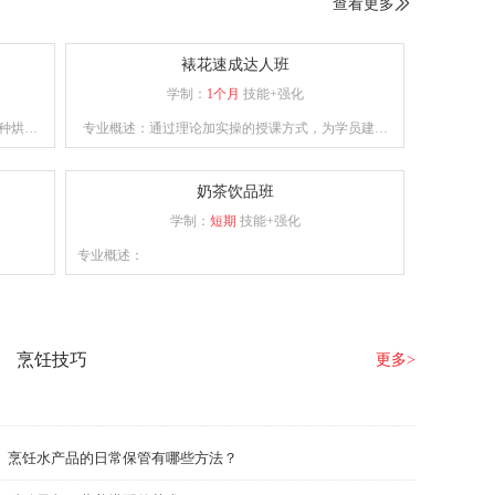
查看更多

裱花速成达人班
学制：
1个月
技能+强化
种烘焙
专业概述：通过理论加实操的授课方式，为学员建立
作。
良好的西点审美、塑型及裱花技术。
奶茶饮品班
学制：
短期
技能+强化
专业概述：
烹饪技巧
更多>
烹饪水产品的日常保管有哪些方法？