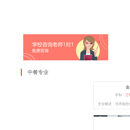
中餐专业
金
学制：
三
专业概述：培养能胜
宴席菜单与制作；精
识并具备独立创业