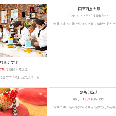
国际西点大师
学制：
15个月
学技能和就业
专业概述：汇聚行业资深名师，精授各类西点
艺，助力学员逐梦西点领域。
典西点专业
年制
学技能和考文凭
传统与市场流行西式烘焙、甜点
备独立运营管理与自主创业能力
复合型人才。
烘焙创业班
学制：
3个月
技能+创业
专业概述：熟练掌握常见西点品种的制作与各
技能知识，懂经营、善管理，具备一定创业