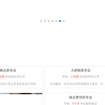
典总厨专业
大厨精英专业
年制
学技能和考文凭
学制：
三年制
学技能和考文凭
任设计零点菜单及各类不同档次
专业概述：本专业以培养精通四大菜系（川
通餐饮管理、酒店运营等相关知
粤、苏）制作，熟练掌握冷菜、雕刻、冷拼技
、创新能力强的综合型人才。
经营、善管理，并具备创业能力的人才为目
校企委培班专业
学制：
6个月
学技能和就业