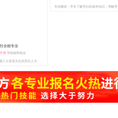
专业概述：学生了解烹饪的基本知识；理解烹
和勺功知识，以及原料的初步加功知识；掌握
配常用的刀法、烹饪原料的刀功成形,以及火
温、上浆、挂糊、勾芡、制汤、装盘、调味技
菜烹调技法、冷菜烹调技术；熟悉原料的初
理。
饪全能专业
9个月
学技能和就业
通八大菜系为主的烹饪人才，熟
肴、宴席制作的专业人才。