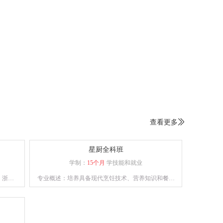
查看更多

星厨全科班
学制：
15个月
学技能和就业
、浙、
专业概述：培养具备现代烹饪技术、营养知识和餐饮
术，懂
管理能力的高级技术应用性专门人才。通过系统的课
标。
程设置和实践操作，学员将熟练掌握各类烹饪手法、
刀工技巧以及食材处理技能。