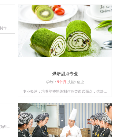
制作工
烘焙甜点专业
学制：
9个月
技能+创业
专业概述：培养能够熟练制作各类西式面点，烘焙和
裱花能力兼备的综合性技能人才。
项西点
能力。