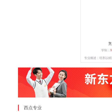
烹
学制：
专业概述：培养以精
练各类菜系的菜
西点专业