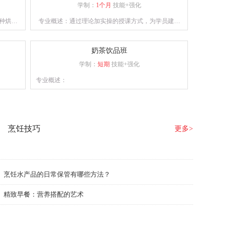
学制：
1个月
技能+强化
种烘焙
专业概述：通过理论加实操的授课方式，为学员建立
作。
良好的西点审美、塑型及裱花技术。
奶茶饮品班
学制：
短期
技能+强化
专业概述：
烹饪技巧
更多>
烹饪水产品的日常保管有哪些方法？
精致早餐：营养搭配的艺术