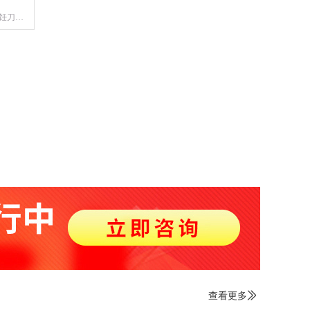
饪刀功
烹饪切
候与油
术、热
步熟处
查看更多
