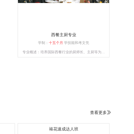
西餐主厨专业
学制：
十五个月
学技能和考文凭
专业概述：培养国际西餐行业的厨师长、主厨等为目
标，能够熟练掌握德、意、俄等西式风味大菜制作技
术，掌握日韩料理、巴西烧烤等制作技术，中西式风
味菜肴创新技能。
查看更多

裱花速成达人班