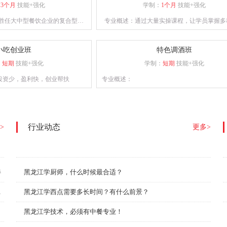
：
3个月
技能+强化
学制：
1个月
技能+强化
胜任大中型餐饮企业的复合型人
专业概述：通过大量实操课程，让学员掌握多
业能力的专业人士。课程设计注
设备使用并能独立完成各种西点烘焙的制
保学员能够熟练掌握烹饪技巧。
小吃创业班
特色调酒班
：
短期
技能+强化
学制：
短期
技能+强化
投资少，盈利快，创业帮扶
专业概述：
行业动态
>
更多>
伴
黑龙江学厨师，什么时候最合适？
赛圆满举行！
黑龙江学西点需要多长时间？有什么前景？
黑龙江学技术，必须有中餐专业！