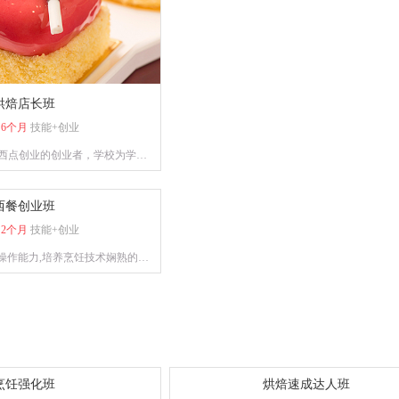
烘焙店长班
：
6个月
技能+创业
西点创业的创业者，学校为学员
行西点的培训，毕业学员能够熟
方以及制作工艺，让学员具备独
西餐创业班
立创业能力。
：
2个月
技能+创业
操作能力,培养烹饪技术娴熟的烹
饪人才
烹饪强化班
烘焙速成达人班