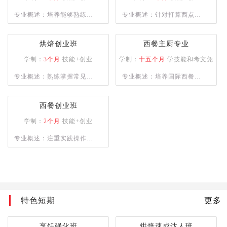
合型人才。
专业概述：培养能够熟练制
专业概述：针对打算西点创
作各类西式面点，烘焙和裱
业的创业者，学校为学员提
花能力兼备的综合性技能人
供多款当前市场流行西点的
烘焙创业班
西餐主厨专业
才。
培训，毕业学员能够熟练掌
学制：
3个月
技能+创业
学制：
十五个月
学技能和考文凭
握所学西点的配方以及制作
专业概述：熟练掌握常见西
专业概述：培养国际西餐行
工艺，让学员具备独立创业
点品种的制作与各项西点技
业的厨师长、主厨等为目
能力。
能知识，懂经营、善管理，
标，能够熟练掌握德、意、
西餐创业班
具备一定创业能力。
俄等西式风味大菜制作技
学制：
2个月
技能+创业
术，掌握日韩料理、巴西烧
专业概述：注重实践操作能
烤等制作技术，中西式风味
力,培养烹饪技术娴熟的烹饪
菜肴创新技能。
人才
特色短期
更多
烹饪强化班
烘焙速成达人班