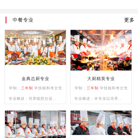
中餐专业
更多
金典总厨专业
大厨精英专业
学制：
三年制
学技能和考文凭
学制：
三年制
学技能和考文凭
专业概述：培养能胜任设计
专业概述：本专业以培养精
零点菜单及各类不同档次宴
通四大菜系（川、浙、粤、
席菜单与制作；精通餐饮管
苏）制作，熟练掌握冷菜、
理、酒店运营等相关知识并
雕刻、冷拼技术，懂经营、
具备独立创业、创新能力强
善管理，并具备创业能力的
的综合型人才。
人才为目标。