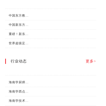
中国东方教育集团成为首批“新华社中国名牌”专项服务合作伙伴
中国新东方第七届“水塔醋业杯”全国烹饪职业技能大赛总决赛圆满举行！
重磅！新东方烹饪教育在第二届职业技能大赛中斩获金牌！
世界超级足球明星巴乔和他的小伙伴们来新东方烹饪学校啦！
行业动态
更多>
海南学厨师，什么时候最合适？
海南学西点需要多长时间？有什么前景？
海南学技术，必须有中餐专业！