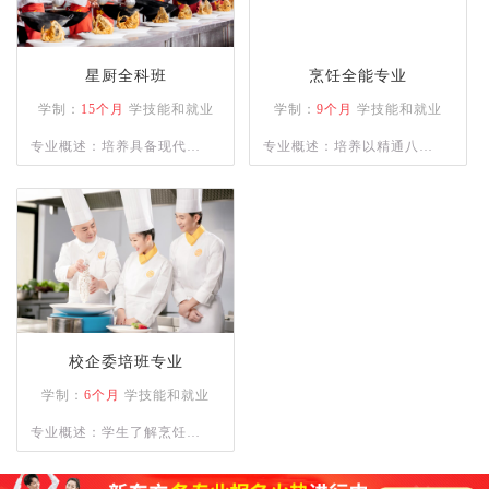
星厨全科班
烹饪全能专业
学制：
15个月
学技能和就业
学制：
9个月
学技能和就业
专业概述：培养具备现代烹
专业概述：培养以精通八大
饪技术、营养知识和餐饮管
菜系为主的烹饪人才，熟练
理能力的高级技术应用性专
各类菜系的菜肴、宴席制作
门人才。通过系统的课程设
的专业人才。
置和实践操作，学员将熟练
掌握各类烹饪手法、刀工技
巧以及食材处理技能。
校企委培班专业
学制：
6个月
学技能和就业
专业概述：学生了解烹饪的
基本知识；理解烹饪刀功和
勺功知识，以及原料的初步