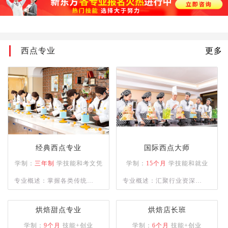
加功知识；掌握烹饪切配常
用的刀法、烹饪原料的刀功
成形,以及火候与油温、上
西点专业
更多
浆、挂糊、勾芡、制汤、装
盘、调味技术、热菜烹调技
法、冷菜烹调技术；熟悉原
料的初步熟处理。
经典西点专业
国际西点大师
学制：
三年制
学技能和考文凭
学制：
15个月
学技能和就业
专业概述：掌握各类传统与
专业概述：汇聚行业资深名
市场流行西式烘焙、甜点制
师，精授各类西点制作工
品的操作技能，具备独立运
艺，助力学员逐梦西点领
烘焙甜点专业
烘焙店长班
营管理与自主创业能力的复
域。
学制：
9个月
技能+创业
学制：
6个月
技能+创业