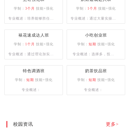
学制：
3个月
技能+强化
学制：
1个月
技能+强化
专业概述：培养能够胜任大
专业概述：通过大量实操课
中型餐饮企业的复合型人
程，让学员掌握多种烘焙设
才，或是具备自主创业能力
备使用并能独立完成各种西
裱花速成达人班
小吃创业班
的专业人士。课程设计注重
点烘焙的制作。
学制：
1个月
技能+强化
学制：
短期
技能+强化
实操训练，以确保学员能够
专业概述：通过理论加实操
专业概述：选择多，投资
熟练掌握烹饪技巧。
的授课方式，为学员建立良
少，盈利快，创业帮扶
好的西点审美、塑型及裱花
特色调酒班
奶茶饮品班
技术。
学制：
短期
技能+强化
学制：
短期
技能+强化
专业概述：
专业概述：
校园资讯
更多>