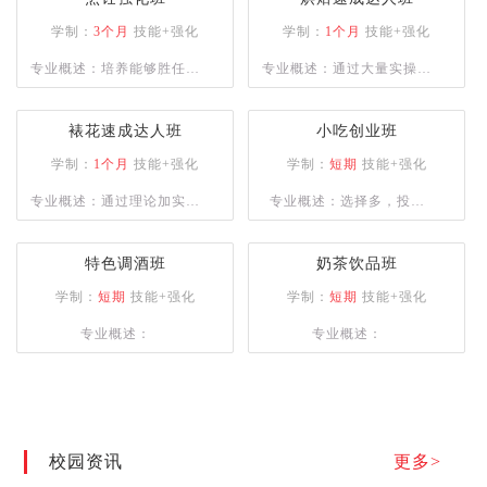
学制：
3个月
技能+强化
学制：
1个月
技能+强化
专业概述：培养能够胜任大
专业概述：通过大量实操课
中型餐饮企业的复合型人
程，让学员掌握多种烘焙设
才，或是具备自主创业能力
备使用并能独立完成各种西
裱花速成达人班
小吃创业班
的专业人士。课程设计注重
点烘焙的制作。
学制：
1个月
技能+强化
学制：
短期
技能+强化
实操训练，以确保学员能够
专业概述：通过理论加实操
专业概述：选择多，投资
熟练掌握烹饪技巧。
的授课方式，为学员建立良
少，盈利快，创业帮扶
好的西点审美、塑型及裱花
特色调酒班
奶茶饮品班
技术。
学制：
短期
技能+强化
学制：
短期
技能+强化
专业概述：
专业概述：
校园资讯
更多>