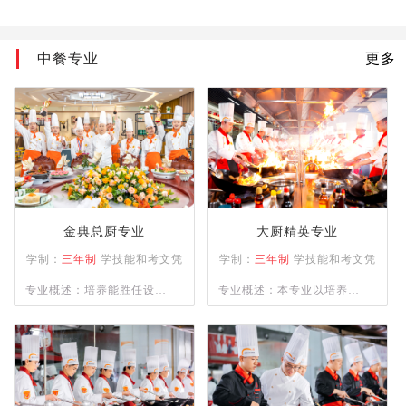
中餐专业
更多
金典总厨专业
大厨精英专业
学制：
三年制
学技能和考文凭
学制：
三年制
学技能和考文凭
专业概述：培养能胜任设计
专业概述：本专业以培养精
零点菜单及各类不同档次宴
通四大菜系（川、浙、粤、
席菜单与制作；精通餐饮管
苏）制作，熟练掌握冷菜、
理、酒店运营等相关知识并
雕刻、冷拼技术，懂经营、
具备独立创业、创新能力强
善管理，并具备创业能力的
的综合型人才。
人才为目标。