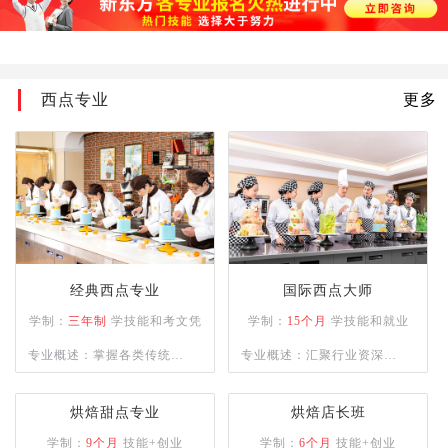
加功知识；掌握烹饪切配常
用的刀法、烹饪原料的刀功
成形,以及火候与油温、上
西点专业
更多
浆、挂糊、勾芡、制汤、装
盘、调味技术、热菜烹调技
法、冷菜烹调技术；熟悉原
料的初步熟处理。
经典西点专业
国际西点大师
学制：
三年制
学技能和考文凭
学制：
15个月
学技能和就业
专业概述：掌握各类传统与
专业概述：汇聚行业资深名
市场流行西式烘焙、甜点制
师，精授各类西点制作工
品的操作技能，具备独立运
艺，助力学员逐梦西点领
烘焙甜点专业
烘焙店长班
营管理与自主创业能力的复
域。
学制：
9个月
技能+创业
学制：
6个月
技能+创业