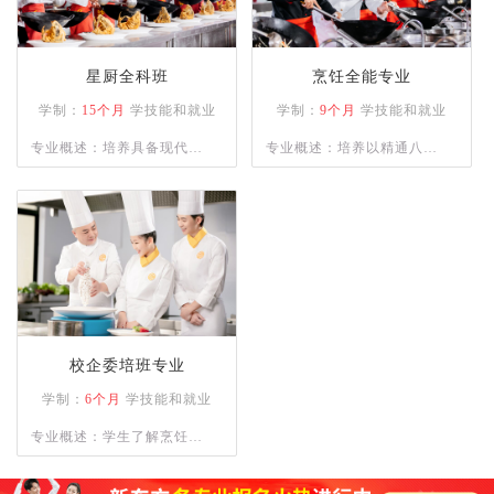
星厨全科班
烹饪全能专业
学制：
15个月
学技能和就业
学制：
9个月
学技能和就业
专业概述：培养具备现代烹
专业概述：培养以精通八大
饪技术、营养知识和餐饮管
菜系为主的烹饪人才，熟练
理能力的高级技术应用性专
各类菜系的菜肴、宴席制作
门人才。通过系统的课程设
的专业人才。
置和实践操作，学员将熟练
掌握各类烹饪手法、刀工技
巧以及食材处理技能。
校企委培班专业
学制：
6个月
学技能和就业
专业概述：学生了解烹饪的
基本知识；理解烹饪刀功和
勺功知识，以及原料的初步