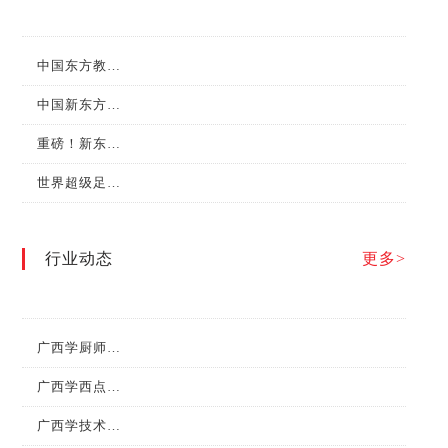
中国东方教育集团成为首批“新华社中国名牌”专项服务合作伙伴
中国新东方第七届“水塔醋业杯”全国烹饪职业技能大赛总决赛圆满举行！
重磅！新东方烹饪教育在第二届职业技能大赛中斩获金牌！
世界超级足球明星巴乔和他的小伙伴们来新东方烹饪学校啦！
行业动态
更多>
广西学厨师，什么时候最合适？
广西学西点需要多长时间？有什么前景？
广西学技术，必须有中餐专业！