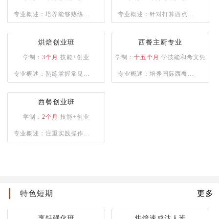
合型人才。
专业概述：培养能够熟练制
专业概述：针对打算西点创
作各类西式面点，烘焙和裱
业的创业者，学校为学员提
花能力兼备的综合性技能人
供多款当前市场流行西点的
烘焙创业班
西餐主厨专业
才。
培训，毕业学员能够熟练掌
学制：
3个月
技能+创业
学制：
十五个月
学技能和考文凭
握所学西点的配方以及制作
专业概述：熟练掌握常见西
专业概述：培养国际西餐行
工艺，让学员具备独立创业
点品种的制作与各项西点技
业的厨师长、主厨等为目
能力。
能知识，懂经营、善管理，
标，能够熟练掌握德、意、
西餐创业班
具备一定创业能力。
俄等西式风味大菜制作技
学制：
2个月
技能+创业
术，掌握日韩料理、巴西烧
专业概述：注重实践操作能
烤等制作技术，中西式风味
力,培养烹饪技术娴熟的烹饪
菜肴创新技能。
人才
特色短期
更多
烹饪强化班
烘焙速成达人班