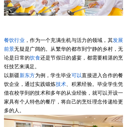
餐饮
行业
，作为一个充满生机与活力的领域，其
发展
前景
无疑是广阔的。从繁华的都市到宁静的乡村，无
论是日常的
饮食
还是节假日的盛宴，都需要精湛的烹
饪技艺来满足。
以新疆
新东方
为例，学生毕业
可以
直接进入合作的餐
饮企业，通过实践锻炼
技术
、积累经验。毕业学生凭
借在校学到的技术和多年的从业经验，
就可以开设一
家具有个人特色的餐厅，将自己的烹饪理念传递给更
多的人。