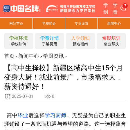
学
学
7
制
费
网站首页
学校简介
专业设置
新闻中心
学校环境
学费详情
入学须知
短期培训
学校如何
了解费用
报名指南
创业帮扶
首页
新闻中心
学厨资讯
>
>
>
【高中生择校】新疆区域高中生15个月
变身大厨！就业前景广，市场需求大，
薪资待遇好！
2025-07-31
0
高中
毕业
后选择
学习
厨师
，无疑是为自己的职业生
涯铺设了一条充满机遇与希望的道路。这一选择蕴含