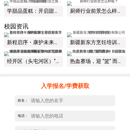
学甜品蛋糕：开启甜蜜职业之旅，工作前景可期
厨师行业前景怎么样呢？
校园资讯
新程启序・康护未来｜新疆新东方烹饪学校举办中医康复理疗师班开幕仪式！
新疆新东方烹饪培训学校有限公司教学管理制度
经开区（头屯河区）"3+10"公共就业服务进校园暨新疆新东方烹饪学校人才双选会+校企签约仪式圆满举行
热血赛场，迎 “篮” 而上｜新疆新东方烹饪学校篮球赛进行中！以技筑梦，乐享青春
入学报名/学费获取
姓名：
电话：