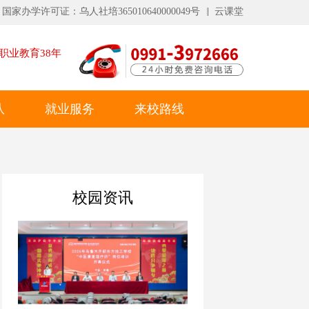
国家办学许可证：乌人社培365010640000049号
云课堂
职业教育
38
年
队
就业服务
来校路线
校园资讯