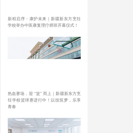
新程启序・康护未来｜新疆新东方烹饪
学校举办中医康复理疗师班开幕仪式！
热血赛场，迎 “篮” 而上｜新疆新东方烹
饪学校篮球赛进行中！以技筑梦，乐享
青春