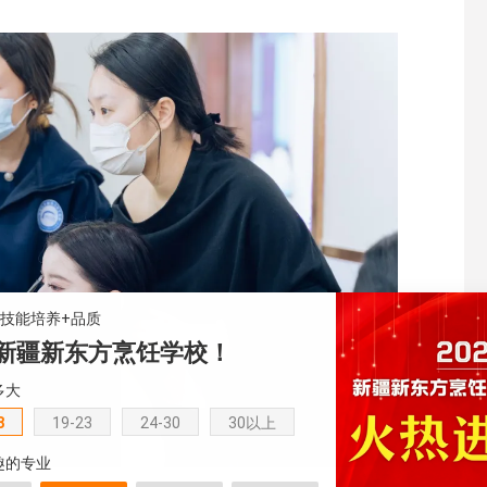
+技能培养+品质
新疆新东方烹饪学校！
多大
8
19-23
24-30
30以上
趣的专业