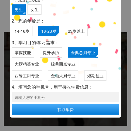
男生
女生
我可以不住寝室吗？
在线咨询老师
2、您的年龄是：
14-16岁
16-23岁
23岁以上
3、学习目的/学习需求：
入学准备
掌握技能
提升学历
金典总厨专业
SCHOOL READINESS
体系化网络覆盖各地区
大厨精英专业
经典西点专业
01、户口本或本人身份证；
西餐主厨专业
金领大厨专业
短期创业
02、近期一寸照片一版；
4、填写您的手机号，用于接收学费信息：
03、您的初中或高中毕业证书；
04、行李箱、衣服、洗漱用品等日常用品；
生活品附近有得买吗？
在线咨询老师