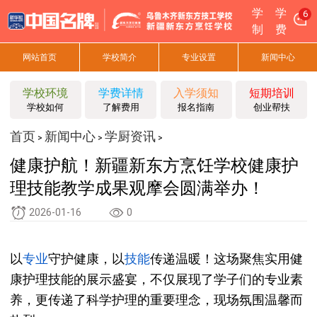
学
学
6
制
费
网站首页
学校简介
专业设置
新闻中心
学校环境
学费详情
入学须知
短期培训
学校如何
了解费用
报名指南
创业帮扶
首页
新闻中心
学厨资讯
>
>
>
健康护航！新疆新东方烹饪学校健康护
理技能教学成果观摩会圆满举办！
2026-01-16
0
以
专业
守护健康，以
技能
传递温暖！这场聚焦实用健
康护理技能的展示盛宴，不仅展现了学子们的专业素
养，更传递了科学护理的重要理念，现场氛围温馨而