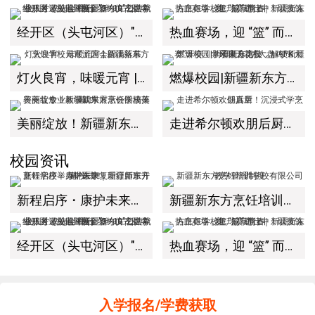
经开区（头屯河区）"3+10"公共就业服务进校园暨新疆新东方烹饪学校人才双选会+校企签约仪式圆满举行
热血赛场，迎 “篮” 而上｜新疆新东方烹饪学校篮球赛进行中！以技筑梦，乐享青春
灯火良宵，味暖元宵 | 新疆新东方烹饪学校元宵游园会圆满落幕
燃爆校园|新疆新东方“大盘鸡PK大赛”开赛！学子同台竞技，解锁新疆风味天花板
美丽绽放！新疆新东方烹饪学校美容美妆专业教学成果展示会圆满落幕！
走进希尔顿欢朋后厨！沉浸式学烹饪真章
校园资讯
新程启序・康护未来｜新疆新东方烹饪学校举办中医康复理疗师班开幕仪式！
新疆新东方烹饪培训学校有限公司教学管理制度
经开区（头屯河区）"3+10"公共就业服务进校园暨新疆新东方烹饪学校人才双选会+校企签约仪式圆满举行
热血赛场，迎 “篮” 而上｜新疆新东方烹饪学校篮球赛进行中！以技筑梦，乐享青春
入学报名/学费获取