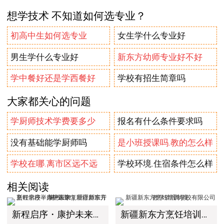
想学技术 不知道如何选专业？
初高中生如何选专业
女生学什么专业好
男生学什么专业好
新东方幼师专业好不好
学中餐好还是学西餐好
学校有招生简章吗
大家都关心的问题
学厨师技术学费要多少
报名有什么条件要求吗
没有基础能学厨师吗
是小班授课吗.教的怎么样
学校在哪.离市区远不远
学校环境.住宿条件怎么样
相关阅读
新程启序・康护未来｜新疆新东方烹饪学校举办中医康复理疗师班开幕仪式！
新疆新东方烹饪培训学校有限公司教学管理制度