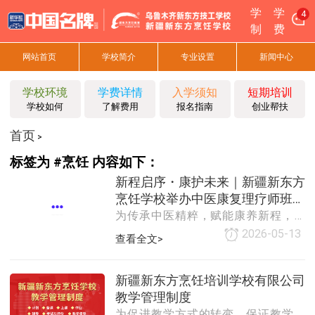
学
学
4
制
费
网站首页
学校简介
专业设置
新闻中心
学校环境
学费详情
入学须知
短期培训
学校如何
了解费用
报名指南
创业帮扶
首页
>
标签为 #烹饪 内容如下：
新程启序・康护未来｜新疆新东方
烹饪学校举办中医康复理疗师班开
为传承中医精粹，赋能康养新程，近
幕仪式！
日，新疆新东方烹饪学校综合专业中
2026-05-13
查看全文>
医康复理疗师（选修）开班典礼在新
华互联网学校大讲堂圆满举行。学校
领导、特聘中医讲师、全体参训学员
新疆新东方烹饪培训学校有限公司
齐聚一堂，共同见证这一重要时刻。
教学管理制度
本次建班，旨在提升学生专业技能、
为促进教学方式的转变，保证教学质