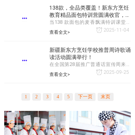
验也让氛围热力满满～新疆新东方烹
受专业后厨运作，深化对餐饮行业的
138款，全品类覆盖！新东方烹饪
饪学校领导亲临现场致辞，深入解读
认知。穿过明亮用餐区，后厨透明玻
教育精品面包特训营圆满收官，新
本次活动“以展
璃橱窗瞬间吸引学子目光 —— 整洁的
当138 款面包的麦香飘满特训课堂，
疆新东方师资硬核升级赋能教学！
操作动线、分类明确的食材存储区、
当丹麦起酥的千层工艺、法式甜点的
2025-11-04
查看全文>
规整的厨具，尽显国际品牌专业标
精致技法、精品面包的创新风味被逐
准。从食材采购 “溯源体系” 到冷链存
一攻克 —— 新东方教育集团烹饪研发
储 “温度管控”，细致拆解食品安全管
部精品面包技术特训营正式落下帷
新疆新东方烹饪学校推普周诗歌诵
理环节，解说员说到“食材是菜品灵
幕！新疆新东方烹饪学校的老师们，
读活动圆满举行！
魂，
以 “全品类覆盖” 的学习成果，实现师
在全国第28届推广普通话宣传周来临
资实力的跨越式升级，为未来教学优
之际，我校积极响应，精心组织了一
2025-09-25
查看全文>
化打下坚实基础。本次特训以2025年
场以“诗韵飘香，诵读经典”为主题的诗
重点布局的丹麦起酥、法式甜点、精
歌诵读比赛，旨在激发学生对诗歌的
品面包为核心，实现 “主流 + 经典 + 创
热爱，提升朗诵水平与文学素养，营
新” 产品的全维度覆
1
2
3
4
5
下一页
末页
造浓厚的国家通用语言文字学习使用
氛围，增强学生的中华民族自豪感和
文化认同感。2025年9月19日，活动
在教学楼四楼多功能厅正式拉开帷
幕。开场致辞环节，主持人热情洋溢
地介绍了出席活动的评委老师、活动