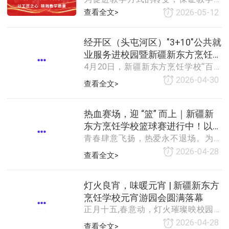
夯实理论基础、强化实操能力，助力
量的提高，使课堂教学有序、民主、
查看全文>
2026-05-12
学子掌握一技之长，契合大健康产业
和谐、扎实，进而实现知识与技能、
人才需求，拓宽就业发展道路。典礼
过程与方法、情感态度与价值观的三
在庄重热烈的氛围中拉开帷幕，主持
经开区（头屯河区）"3+10"公共就
维目标，特制定教学管理制度。一、
人依次介绍到场领导与嘉宾，明确课
业服务进校园暨新疆新东方烹饪学
计划1、学期初，教研组长要组织教师
程学习规划与培养
4月20日，新疆新东方烹饪学校“百企
学习本专业的课程标准，系统地研究
校人才双选会+校企签约仪式圆满
千岗・职通未来”2026 春季大型人才双
本专业教材的特点，认真分析学情和
举行
2026-04-30
查看全文>
选会暨校企签约仪式盛大举行！政府
现有的教学资源，在此基础上实施各
领导、院校领导、百余家优质企业代
专业教学计划。2、教学计划要具有较
表、全校师生及媒体达人齐聚现场，
强的操作性，开篇要对教材及教学活
热血赛场，迎 “篮” 而上｜新疆新
共同见证技能就业高光时刻，为学子
动进行总体的分析设计。措施要具
东方烹饪学校篮球赛进行中！以技
未来保驾护航！本次活动紧扣国家“技
体、严谨、实用
青春肆意飞扬，热爱永不退场。为丰
筑梦，乐享青春
能照亮前程”计划，以 “深化产教融
富校园文化生活，缓解日常学习压
2026-04-28
查看全文>
合、精准对接就业” 为核心，搭建企业
力，增强班级凝聚力与协作能力，近
与学子高效沟通平台，让学子足不出
日，新疆新东方烹饪学校热血篮球赛
校就能对接优质岗位，让企业精准选
正式开赛。全校学子踊跃参与，在球
灯火良宵，味暖元宵 | 新疆新东方
聘技能人才，真正实现校企共赢
场之上挥洒汗水、奋力拼搏，一场速
烹饪学校元宵游园会圆满落幕
度与力量、团结与默契的青春对决精
正月十五,春意动，灯火璀璨映校园。
彩上演。随着仪式现场气氛热烈、秩
为传承中华传统节日文化，丰富学子
2026-04-28
查看全文>
序井然。全体参赛队伍列队入场，步