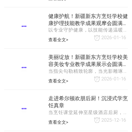
校园生活，在元宵佳节来临之际，新
伐整齐、精神抖擞，展现出昂扬向上
疆新东方烹饪学校精心筹备了元宵游
的青春风貌。随后，运动员代表、裁
园会。全校师生齐聚一堂，在欢声笑
健康护航！新疆新东方烹饪学校健
判代表依次上台宣誓，承诺严格遵守
语中猜灯谜、品美食、玩游戏，沉浸
康护理技能教学成果观摩会圆满举
赛事规则，秉持公平
式感受元宵佳节的喜庆氛围，也让匠
以专业守护健康，以技能传递温暖！
办！
心与年味在校园里撞了个满怀。本次
这场聚焦实用健康护理技能的展示盛
2026-01-16
查看全文>
游园会结合学校烹饪专业特色，设置
宴，不仅展现了学子们的专业素养，
多个主题档口，让师生在体验民俗的
更传递了科学护理的重要理念，现场
同时，感受美食技艺的魅力。食堂楼
氛围温馨而热烈～新疆新东方烹饪学
美丽绽放！新疆新东方烹饪学校美
前，摆满了学子们亲手制作的元宵主
校始终秉持“专业与产业同频共振、教
容美妆专业教学成果展示会圆满落
题西点、糖艺作
学与生产深度融合”的办学模式，此次
当指尖勾勒精致轮廓，当光影雕琢无
幕！
健康护理技能观摩会，正是学校拓展
瑕肌肤，新疆新东方烹饪学校精心打
2026-01-16
查看全文>
技能培养维度、助力学子全面发展的
造的美容美妆艺术与管理主题活动，
生动实践。活动旨在通过技能展示，
已圆满落幕！学校始终践行“专业与产
检验教学成果，为学子搭建交流学习
业同频共振、教学与生产深度融合”的
走进希尔顿欢朋后厨！沉浸式学烹
的平台。新疆新东方烹饪学校领导亲
办学模式，此次活动既是学子们的技
饪真章
临现场致辞，
能汇报，更是学校多元化技能培养成
当烹饪课堂延伸至星级酒店后厨，希
果的生动展现。现场细腻的基础护
尔顿欢朋酒店为厨师班学子打造的参
2025-12-16
查看全文>
理、灵动的妆容打造、创意十足的美
观之旅热力开启。近日，怀揣烹饪梦
甲作品悉数精彩呈现，沉浸式互动体
想的学子走进酒店餐饮部，近距离感