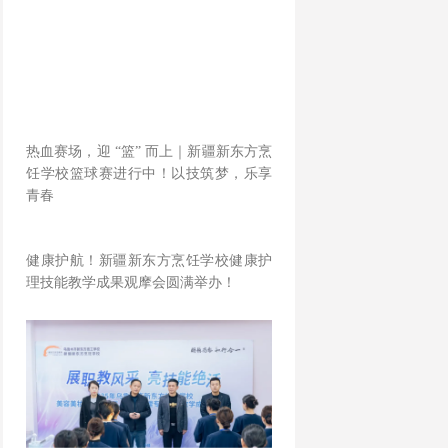
热血赛场，迎 “篮” 而上｜新疆新东方烹
饪学校篮球赛进行中！以技筑梦，乐享
青春
健康护航！新疆新东方烹饪学校健康护
理技能教学成果观摩会圆满举办！