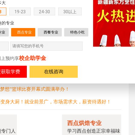
多大
8
19-23
24-30
30以上
趣的专业
专业
西点专业
西餐专业
特色小吃
在赛场上拼搏，用精湛的厨艺展现烹饪人的昂扬风
发展
贡献自己的力量。
校企助学金
网上预约享
在线咨询
球’梦想”篮球比赛开幕式圆满举办！
月变身大厨！就业前景广，市场需求大，薪资待遇好！
西点烘焙专业
能专门人
学习西点创造正宗幸福味