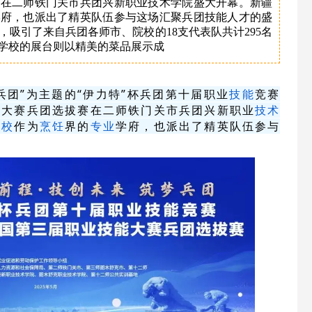
赛在二师铁门关市兵团兴新职业技术学院盛大开幕。新疆
学府，也派出了精英队伍参与这场汇聚兵团技能人才的盛
，吸引了来自兵团各师市、院校的18支代表队共计295名
学校的展台则以精美的菜品展示成
兵团”为主题的“伊力特”杯兵团第十届职业
技能
竞赛
能大赛兵团选拔赛在二师铁门关市兵团兴新职业
技术
学校
作为
烹饪
界的
专业
学府，也派出了精英队伍参与