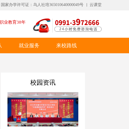
国家办学许可证：乌人社培365010640000049号
云课堂
职业教育
38
年
队
就业服务
来校路线
校园资讯