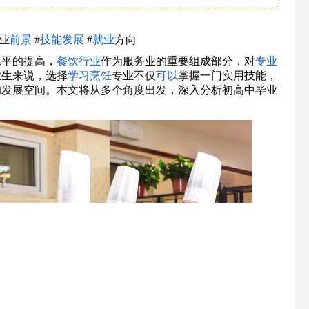
业
前景
#
技能
发展
#
就业
方向
水平的提高，
餐饮
行业
作为服务业的重要组成部分，对
专业
业生来说，选择
学习烹饪
专业不仅
可以
掌握一门实用技能，
的发展空间。本文将从多个角度出发，深入分析初高中毕业