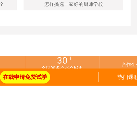
？
怎样挑选一家好的厨师学校
+
30
合作企
全国30多个省会城市
在线申请免费试学
热门课
专业
咨询报名
总厨专业
入学答疑
精英专业
预约接站
西点专业
学费详情
主厨专业
报名指南