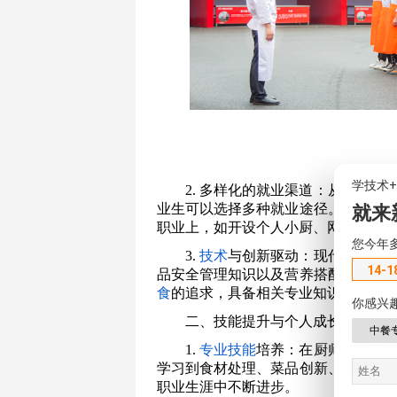
学技术
2. 多样化的就业渠道：从高端
业生可以选择多种就业途径。随着互
就来
职业上，如开设个人小厨、网络订餐
您今年
3.
技术
与创新驱动：现代餐饮业
14-1
品安全管理知识以及营养搭配知识，
食
的追求，具备相关专业知识的厨师
你感兴
二、技能提升与个人成长
中餐
1.
专业技能
培养：在厨师的
学习
学习到食材处理、菜品创新、菜单设
职业生涯中不断进步。