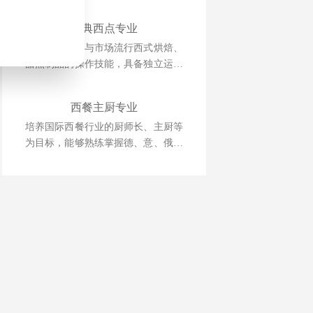
雕刻、冷拼技术，懂经营、善管理，
并具备创业能力的人才为目标。
经典西点专业
掌握各类传统与市场流行西式烘焙、
甜点制品的操作技能，具备独立运营
管理与自主创业能力的复合型人才。
西餐主厨专业
培养国际西餐行业的厨师长、主厨等
为目标，能够熟练掌握德、意、俄等
西式风味大菜制作技术，掌握日韩料
理、巴西烧烤等制作技术，中西式风
味菜肴创新技能。