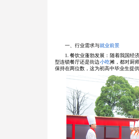
一、行业需求与
就业前景
1. 餐饮业蓬勃发展：随着我国
型连锁餐厅还是街边
小吃
摊，都对厨
保持在两位数，这为初高中毕业生提