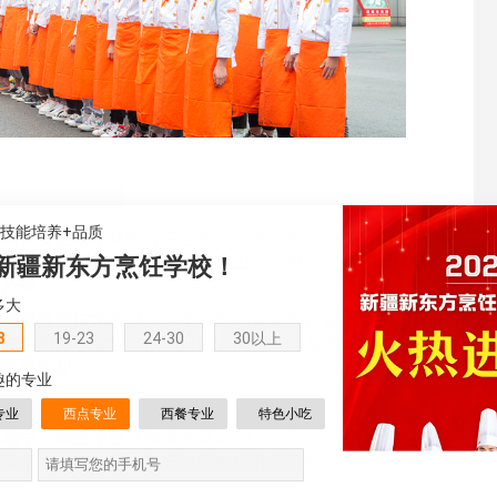
+技能培养+品质
酒店到快餐连锁，从地方特色餐馆到国际美食品牌，初高中毕
联网餐饮平台的兴起，更多的
创业
机会也出现在了厨师这一
新疆新东方烹饪学校！
平台等。
多大
越来越注重技术和创新。掌握现代化厨房设备操作技能、食
8
19-23
24-30
30以上
将成为厨师
职业发展
的加分项。同时，随着消费者对健康
饮
将更受欢迎。
趣的专业
专业
西点专业
西餐专业
特色小吃
过程中，学生不仅能够掌握基本的
烹饪技巧
，还能通过实践
计等多方面的知识。这些技能的提升将有助于学生在未来的