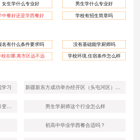
女生学什么专业好
男生学什么专业好
学中餐好还是学西餐好
学校有招生简章吗
报名有什么条件要求吗
没有基础能学厨师吗
学校在哪.离市区远不远
学校环境.住宿条件怎么样
观学习
新疆新东方成功举办经开区（头屯河区）职引未来2025年高校毕业生秋季专场招聘会！
【高中生择校】新疆区域高中生15个月变身大厨！就业前景广，市场需求大，薪资待遇好！
男生学厨师这个行业怎么样
初高中毕业学西餐合适吗？