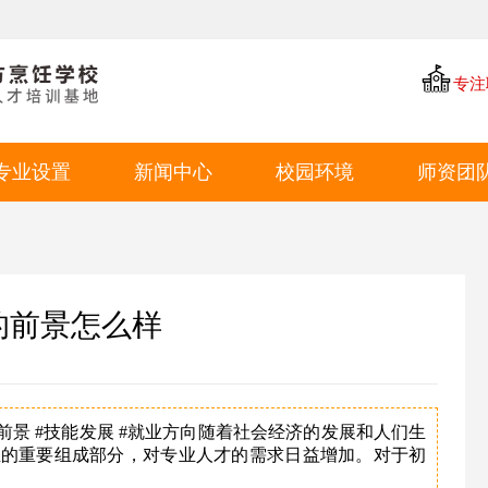
专注
专业设置
新闻中心
校园环境
师资团
中餐专业
学厨资讯
学校环境
西点专业
学校新闻
教学环境
西餐专业
就业动态
学生风采
的前景怎么样
特色短期
就业环境
学生作品
业前景 #技能发展 #就业方向随着社会经济的发展和人们生
业的重要组成部分，对专业人才的需求日益增加。对于初