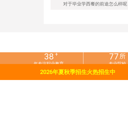
对于毕业学西餐的前途怎么样呢
+
38
77
所
年专注职业教育
专业院校
2026
年夏秋季招生火热招生中
关于新东方
热门
学校简介
金典
专业设置
大厨
新闻中心
经典
校园环境
西餐