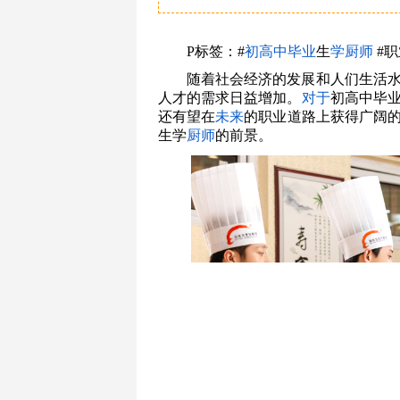
P标签：#
初高中
毕业
生
学厨师
#职
随着社会经济的发展和人们生活
人才的需求日益增加。
对于
初高中毕
还有望在
未来
的职业道路上获得广阔
生学
厨师
的前景。