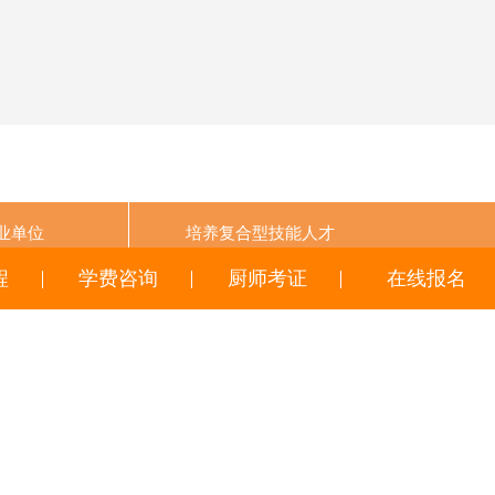
业单位
培养
复合型技能人才
程
学费咨询
厨师考证
在线报名
0991-3972666