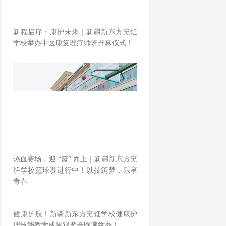
新程启序・康护未来｜新疆新东方烹饪
学校举办中医康复理疗师班开幕仪式！
热血赛场，迎 “篮” 而上｜新疆新东方烹
饪学校篮球赛进行中！以技筑梦，乐享
青春
健康护航！新疆新东方烹饪学校健康护
理技能教学成果观摩会圆满举办！