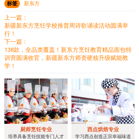
标签
新东方
上一篇：
新疆新东方烹饪学校推普周诗歌诵读活动圆满举
行！
下一篇：
138款，全品类覆盖！新东方烹饪教育精品面包特
训营圆满收官，新疆新东方师资硬核升级赋能教
学！
厨师烹饪专业
西点烘焙专业
培养具备烹饪技能专门人才
学习西点创造正宗幸福味道