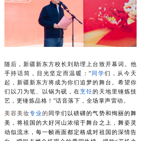
随后，新疆新东方
校长刘助理
上台致开幕词。他
手持话筒，目光坚定而温暖：“
同学
们，从今天
起，新疆新东方将成为你们追梦的舞台。希望你
们以刀为笔、以锅为砚，在
烹饪
的天地里锤炼技
艺，更锤炼品格！”话音落下，全场掌声雷动。
美容美妆
专业
的
同学们以磅礴的气势和绚丽的舞
美，将祖国的大好河山浓缩于舞台之上，舞姿灵
动似流水，每一帧画面都定格成对祖国的深情告