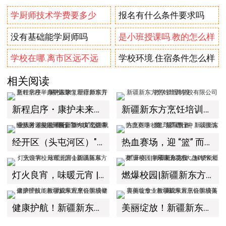
学厨师技术学费要多少
报名有什么条件要求吗
没有基础能学厨师吗
是小班授课吗.教的怎么样
学校在哪.离市区远不远
学校环境.住宿条件怎么样
相关阅读
新程启序・康护未来｜新疆新东方烹饪学校举办中医康复理疗师班开幕仪式！
新疆新东方烹饪培训学校有限公司教学管理制度
经开区（头屯河区）"3+10"公共就业服务进校园暨新疆新东方烹饪学校人才双选会+校企签约仪式圆满举行
热血赛场，迎 “篮” 而上｜新疆新东方烹饪学校篮球赛进行中！以技筑梦，乐享青春
灯火良宵，味暖元宵 | 新疆新东方烹饪学校元宵游园会圆满落幕
燃爆校园|新疆新东方“大盘鸡PK大赛”开赛！学子同台竞技，解锁新疆风味天花板
健康护航！新疆新东方烹饪学校健康护理技能教学成果观摩会圆满举办！
美丽绽放！新疆新东方烹饪学校美容美妆专业教学成果展示会圆满落幕！