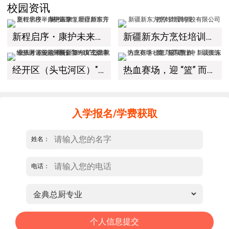
校园资讯
新程启序・康护未来｜新疆新东方烹饪学校举办中医康复理疗师班开幕仪式！
新疆新东方烹饪培训学校有限公司教学管理制度
经开区（头屯河区）"3+10"公共就业服务进校园暨新疆新东方烹饪学校人才双选会+校企签约仪式圆满举行
热血赛场，迎 “篮” 而上｜新疆新东方烹饪学校篮球赛进行中！以技筑梦，乐享青春
入学报名/学费获取
姓名：
电话：