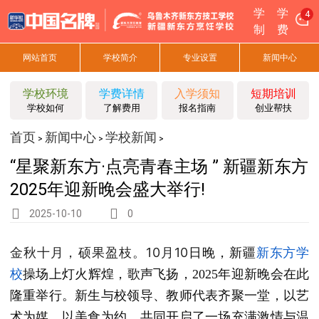
学
学
4
制
费
网站首页
学校简介
专业设置
新闻中心
学校环境
学费详情
入学须知
短期培训
学校如何
了解费用
报名指南
创业帮扶
首页
新闻中心
学校新闻
>
>
>
“星聚新东方·点亮青春主场 ” 新疆新东方
2025年迎新晚会盛大举行!
2025-10-10
0
金秋十月，硕果盈枝。10月10
日晚，新疆
新东方
学
校
操场上灯火辉煌，歌声飞扬，2025年迎新晚会在此
隆重举行。新生与校领导、教师代表齐聚一堂，以艺
术为媒、以美食为约，共同开启了一场充满激情与温