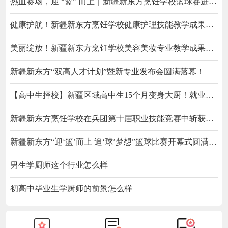
热血赛场，迎 “篮” 而上｜新疆新东方烹饪学校篮球赛进行
中！以技筑梦，乐享青春
健康护航！新疆新东方烹饪学校健康护理技能教学成果观
摩会圆满举办！
美丽绽放！新疆新东方烹饪学校美容美妆专业教学成果展
示会圆满落幕！
新疆新东方“双高人才计划”暨新专业发布会圆满落幕！
【高中生择校】新疆区域高中生15个月变身大厨！就业前
景广，市场需求大，薪资待遇好！
新疆新东方烹饪学校在兵团第十届职业技能竞赛中斩获殊
荣！
新疆新东方“迎‘篮’而上 追‘球’梦想”篮球比赛开幕式圆满举
办！
男生学厨师这个行业怎么样
初高中毕业生学厨师的前景怎么样