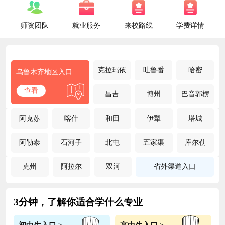
师资团队
就业服务
来校路线
学费详情
克拉玛依
吐鲁番
哈密
乌鲁木齐地区入口
查看
昌吉
博州
巴音郭楞
阿克苏
喀什
和田
伊犁
塔城
阿勒泰
石河子
北屯
五家渠
库尔勒
克州
阿拉尔
双河
省外渠道入口
3分钟，了解你适合学什么专业