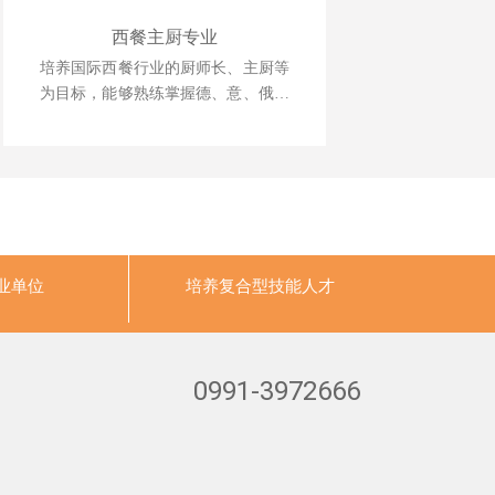
西餐主厨专业
培养国际西餐行业的厨师长、主厨等
为目标，能够熟练掌握德、意、俄等
西式风味大菜制作技术，掌握日韩料
理、巴西烧烤等制作技术，中西式风
味菜肴创新技能。
业单位
培养
复合型技能人才
0991-3972666