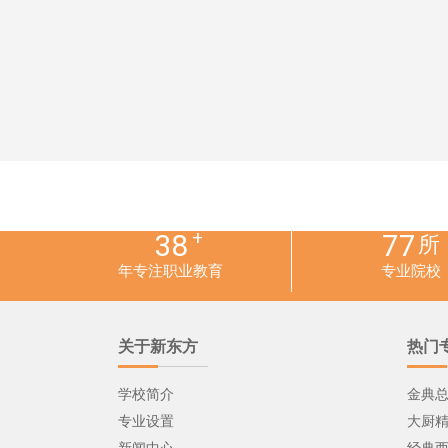
+
38
77
所
年专注职业教育
专业院校
关于新东方
热门
学校简介
金典
专业设置
大厨
新闻中心
经典