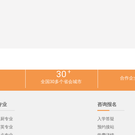
+
30
合作企
全国30多个省会城市
专业
咨询报名
总厨专业
入学答疑
精英专业
预约接站
西点专业
学费详情