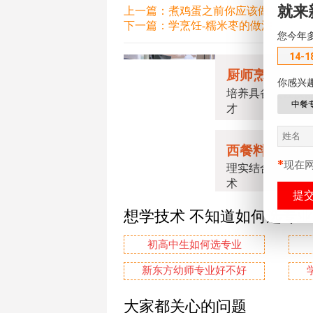
就来
上一篇：
煮鸡蛋之前你应该做的一件
下一篇：
学烹饪-糯米枣的做法
您今年
14-1
厨师烹饪专业
你感兴
培养具备烹饪技
中餐
才
西餐料理专业
*
现在
理实结合掌握精
术
想学技术 不知道如何选专
初高中生如何选专业
新东方幼师专业好不好
大家都关心的问题