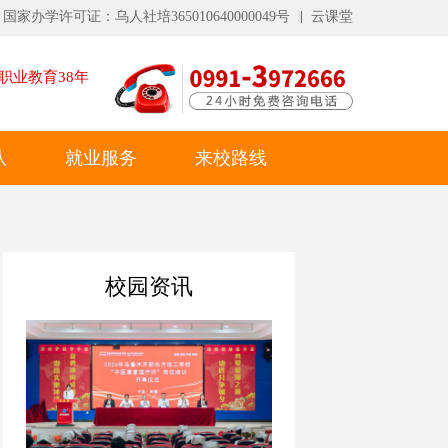
国家办学许可证：乌人社培365010640000049号
云课堂
职业教育
38
年
队
就业服务
来校路线
校园资讯