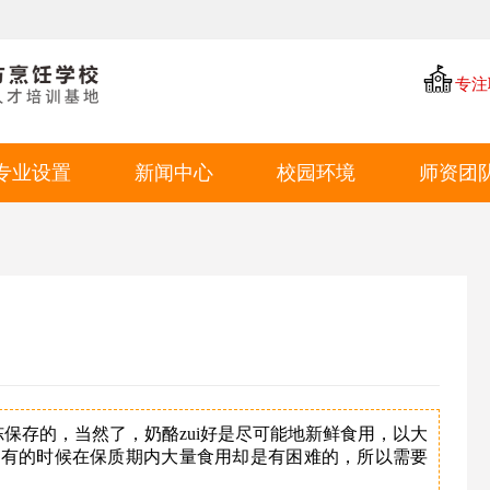
专注
专业设置
新闻中心
校园环境
师资团
中餐专业
学厨资讯
学校环境
西点专业
学校新闻
教学环境
西餐专业
就业动态
学生风采
特色短期
就业环境
学生作品
保存的，当然了，奶酪zui好是尽可能地新鲜食用，以大
，有的时候在保质期内大量食用却是有困难的，所以需要