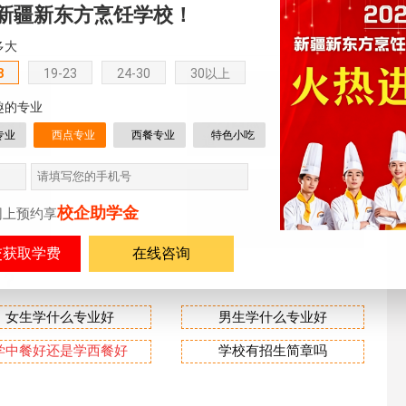
新疆新东方烹饪学校！
事，可让鸡蛋剥皮更容易
多大
8
19-23
24-30
30以上
西点烘焙专业
趣的专业
能专门人
学习西点创造正宗幸福味
专业
西点专业
西餐专业
特色小吃
道
短期烹饪专业
校企助学金
网上预约享
湛西餐技
短时间成才助力创发展
在线咨询
业？
女生学什么专业好
男生学什么专业好
学中餐好还是学西餐好
学校有招生简章吗