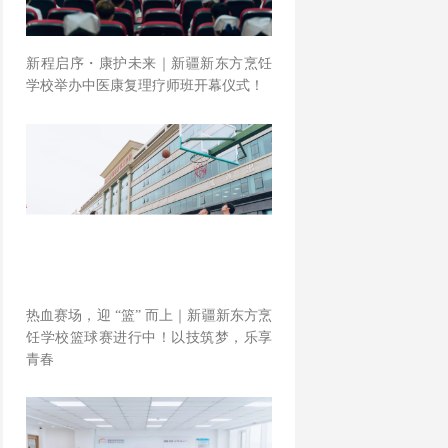
新程启序・康护未来｜新疆新东方烹饪
学校举办中医康复理疗师班开幕仪式！
热血赛场，迎 “篮” 而上｜新疆新东方烹
饪学校篮球赛进行中！以技筑梦，乐享
青春