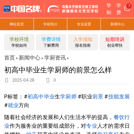
学
学
7
制
费
网站首页
学校简介
专业设置
新闻中心
学校环境
学费详情
入学须知
短期培训
学校如何
了解费用
报名指南
创业帮扶
首页
新闻中心
学厨资讯
>
>
>
初高中毕业生学厨师的前景怎么样
2025-04-28
0
P标签：#
初高中
毕业
生
学厨师
#职业
前景
#
技能
发展
#
就业
方向
随着社会经济的发展和人们生活水平的提高，
餐饮
行
业
作为服务业的重要组成部分，对
专业
人才的需求日