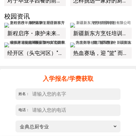
对于毕业学西餐的前途怎么样呢？
怎样挑选一家好的厨师学校
校园资讯
新程启序・康护未来｜新疆新东方烹饪学校举办中医康复理疗师班开幕仪式！
新疆新东方烹饪培训学校有限公司教学管理制度
经开区（头屯河区）"3+10"公共就业服务进校园暨新疆新东方烹饪学校人才双选会+校企签约仪式圆满举行
热血赛场，迎 “篮” 而上｜新疆新东方烹饪学校篮球赛进行中！以技筑梦，乐享青春
入学报名/学费获取
姓名：
电话：