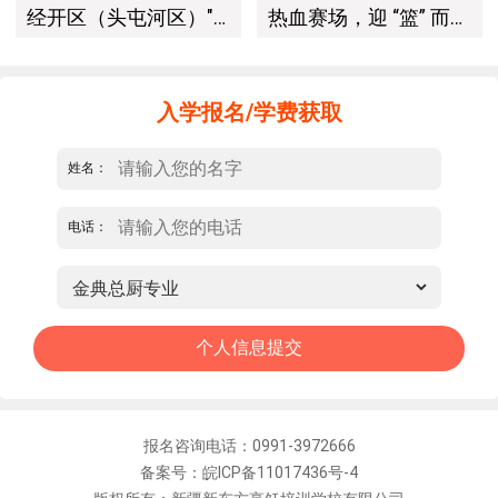
经开区（头屯河区）"3+10"公共就业服务进校园暨新疆新东方烹饪学校人才双选会+校企签约仪式圆满举行
热血赛场，迎 “篮” 而上｜新疆新东方烹饪学校篮球赛进行中！以技筑梦，乐享青春
入学报名/学费获取
姓名：
电话：
报名咨询电话：0991-3972666
备案号：皖ICP备11017436号-4