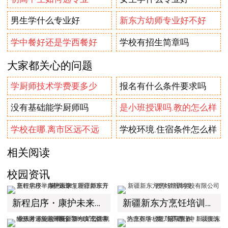
男生学什么专业好
新东方幼师专业好不好
学中餐好还是学西餐好
学校有招生简章吗
大家都关心的问题
学厨师技术学费要多少
报名有什么条件要求吗
没有基础能学厨师吗
是小班授课吗.教的怎么样
学校在哪.离市区远不远
学校环境.住宿条件怎么样
相关阅读
校园资讯
新程启序・康护未来｜新疆新东方烹饪学校举办中医康复理疗师班开幕仪式！
新疆新东方烹饪培训学校有限公司教学管理制度