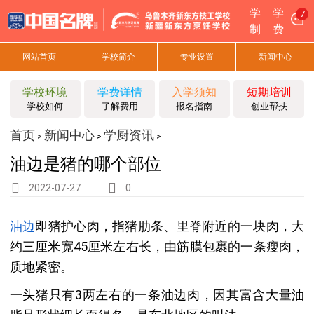
学
学
5
制
费
网站首页
学校简介
专业设置
新闻中心
学校环境
学费详情
入学须知
短期培训
学校如何
了解费用
报名指南
创业帮扶
首页
新闻中心
学厨资讯
>
>
>
油边是猪的哪个部位
2022-07-27
0
油边
即猪护心肉，指猪肋条、里脊附近的一块肉，大
约三厘米宽45厘米左右长，由筋膜包裹的一条瘦肉，
质地紧密。
一头猪只有3两左右的一条油边肉，因其富含大量油