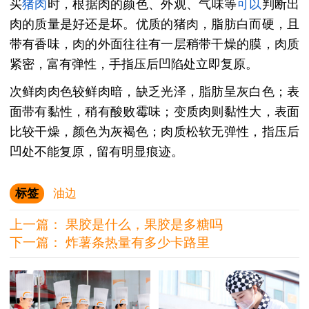
买
猪肉
时，根据肉的颜色、外观、气味等
可以
判断出
肉的质量是好还是坏。优质的猪肉，脂肪白而硬，且
带有香味，肉的外面往往有一层稍带干燥的膜，肉质
紧密，富有弹性，手指压后凹陷处立即复原。
次鲜肉肉色较鲜肉暗，缺乏光泽，脂肪呈灰白色；表
面带有黏性，稍有酸败霉味；变质肉则黏性大，表面
比较干燥，颜色为灰褐色；肉质松软无弹性，指压后
凹处不能复原，留有明显痕迹。
标签
油边
上一篇：
果胶是什么，果胶是多糖吗
下一篇：
炸薯条热量有多少卡路里