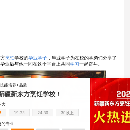
东方
烹饪
学校的
毕业学子
，毕业学子为在校的学弟们分享了
们毕业后与他一同在这个平台上共同
学习
一起奋斗。
+技能培养+品质
新疆新东方烹饪学校！
多大
8
19-23
24-30
30以上
趣的专业