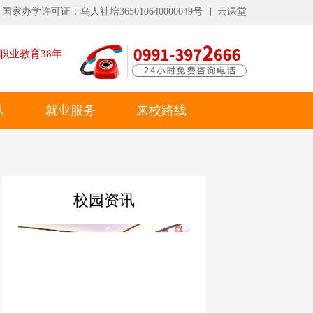
国家办学许可证：乌人社培365010640000049号
云课堂
职业教育
38
年
队
就业服务
来校路线
校园资讯