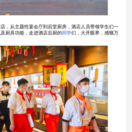
酒店，从
主题性宴会厅到
后堂厨房，酒店人员带领学生们一
以及厨具功能，走进酒店后厨的
同学
们，大开眼界，感慨万