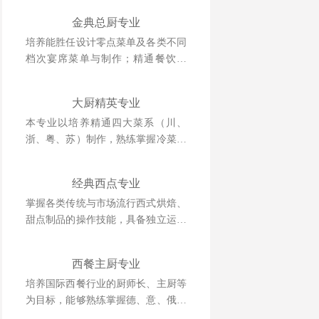
金典总厨专业
培养能胜任设计零点菜单及各类不同
档次宴席菜单与制作；精通餐饮管
理、酒店运营等相关知识并具备独立
创业、创新能力强的综合型人才。
大厨精英专业
本专业以培养精通四大菜系（川、
浙、粤、苏）制作，熟练掌握冷菜、
雕刻、冷拼技术，懂经营、善管理，
并具备创业能力的人才为目标。
经典西点专业
掌握各类传统与市场流行西式烘焙、
甜点制品的操作技能，具备独立运营
管理与自主创业能力的复合型人才。
西餐主厨专业
培养国际西餐行业的厨师长、主厨等
为目标，能够熟练掌握德、意、俄等
西式风味大菜制作技术，掌握日韩料