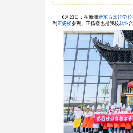
6月23日，在新疆
新东方烹饪
学校
到
正扬楼
参观。正扬楼也是我校
就业