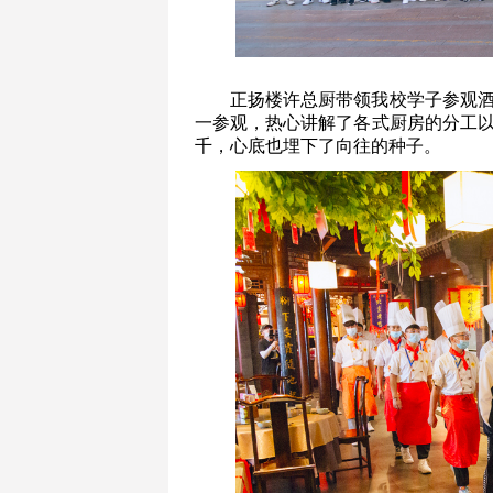
正扬楼许总厨带领我校学子参观
一参观，热心讲解了各式厨房的分工
千，心底也埋下了向往的种子。