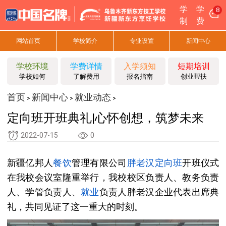
学
学
8
制
费
网站首页
学校简介
专业设置
新闻中心
学校环境
学费详情
入学须知
短期培训
学校如何
了解费用
报名指南
创业帮扶
首页
新闻中心
就业动态
>
>
>
定向班开班典礼|心怀创想，筑梦未来
2022-07-15
0
新疆亿邦人
餐饮
管理有限公司
胖老汉
定向班
开班仪式
在我校
会议室
隆重举行，我校
校区负责人、
教务负责
人、
学管负责人、
就业
负责人
胖老汉
企业代表出席典
礼，共同见证了这一重大的时刻。