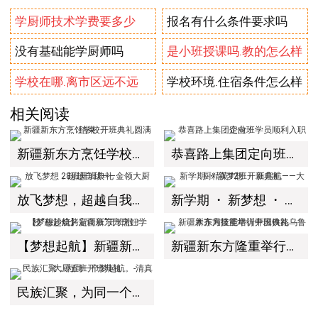
学厨师技术学费要多少
报名有什么条件要求吗
没有基础能学厨师吗
是小班授课吗.教的怎么样
学校在哪.离市区远不远
学校环境.住宿条件怎么样
相关阅读
新疆新东方烹饪学校开班典礼圆满结束
恭喜路上集团定向班学员顺利入职企业！
放飞梦想，超越自我――金领大厨28班开班典礼
新学期 ・ 新梦想 ・ 新启航――大厨精英12班开班典礼
【梦想起航】新疆新东方烹饪学校“穆沙烧烤定向班”开班啦！
新疆新东方隆重举行中国铁路乌鲁木齐局技能培训开班典礼
民族汇聚，为同一个梦起航。-清真大厨五班开班典礼