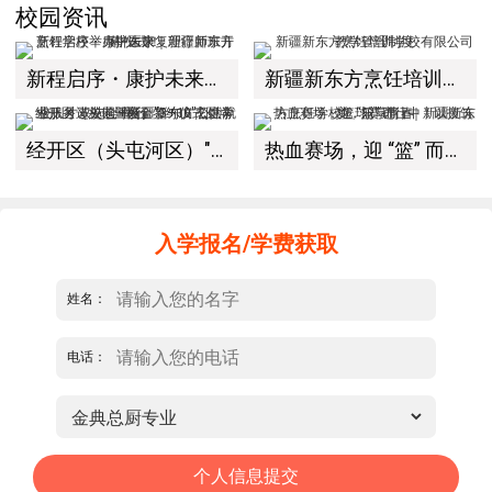
校园资讯
新程启序・康护未来｜新疆新东方烹饪学校举办中医康复理疗师班开幕仪式！
新疆新东方烹饪培训学校有限公司教学管理制度
经开区（头屯河区）"3+10"公共就业服务进校园暨新疆新东方烹饪学校人才双选会+校企签约仪式圆满举行
热血赛场，迎 “篮” 而上｜新疆新东方烹饪学校篮球赛进行中！以技筑梦，乐享青春
入学报名/学费获取
姓名：
电话：