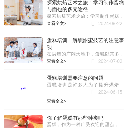
探索烘焙艺术之旅：学习制作蛋糕
艺，是否足以让人出师呢？本文将从
中获得更多的资源和支持。例如，国
与面包的多元途径
学习时间、
内知名的烘焙
探索烘焙艺术之旅：学习制作蛋糕与
面包的多元途径在烘焙的世界里，蛋
查看全文>
2024-08-22
糕与面包不仅是美味的象征，更是创
意与技艺的结晶。对于热爱烘焙、渴
蛋糕培训：解锁甜蜜技艺的注意事
望亲手制作出精致甜点的你来说，寻
项
找一个合适的学习平台至关重要。本
在烘焙的广阔天地中，蛋糕以其多变
文将带你探索几种学习制作蛋糕与面
的造型、丰富的口感和无限的创意，
包的多元途径，助你踏上烘焙艺术的
查看全文>
2024-07-02
成为了许多人心中甜蜜梦想的载体。
精彩旅程。1. 专业烘焙学校专业烘焙
对于渴望踏入这一领域的学习者来
学校是学习烘焙技艺的首选之地。这
蛋糕培训需要注意的问题
说，参加蛋糕培训不仅是掌握技能的
些学校通常拥有完善的课程体系，从
蛋糕培训是许多人为了提升烘焙技
必经之路，更是一次探索美食艺术的
基础理论到高级技巧，全方位覆盖蛋
能、追求个人爱好或职业发展而选择
旅程。然而，在踏上这段旅程之前，
糕与面包的制
2024-06-15
的一种学习方式。然而，在投入时间
了解并注意一些关键问题，将有助于
查看全文>
和金钱参与培训之前，有几个关键问
你更高效地吸收知识，更快地成长为
题值得注意和考虑。以下是关于蛋糕
一名优秀的蛋糕师。一、明确学习目
培训需要注意的几个重要问题。一、
标与方向在报名参加蛋糕培训之前，
你了解蛋糕有那些种类吗
选择信誉良好的培训机构在选择蛋糕
首先要明确自己的学习目标。是希望
蛋糕，作为一种广受欢迎的甜点，不