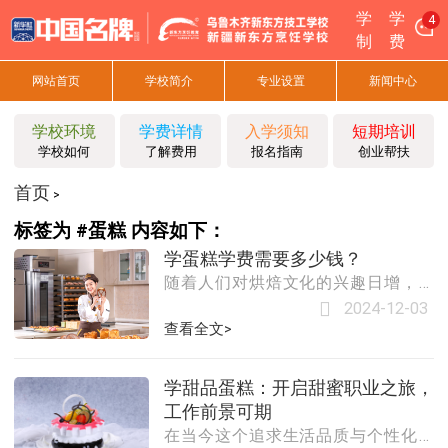
学
学
4
制
费
网站首页
学校简介
专业设置
新闻中心
学校环境
学费详情
入学须知
短期培训
学校如何
了解费用
报名指南
创业帮扶
首页
>
标签为 #蛋糕 内容如下：
学蛋糕学费需要多少钱？
随着人们对烘焙文化的兴趣日增，蛋
糕制作成为了一门受欢迎的技能。学
2024-12-03
习如何制作美味的蛋糕，不仅可以为
查看全文>
个人带来成就感，还能在就业市场上
增加竞争力。那么，学蛋糕需要多少
学甜品蛋糕：开启甜蜜职业之旅，
学费呢？本文将为您详细介绍学蛋糕
工作前景可期
的费用情况。### 学蛋糕的费用因素
在当今这个追求生活品质与个性化的
1. **课程内容和时长**：不同的培训机