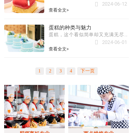
培训机构时，首要考虑的是机构的信
成为一名专业的蛋糕
仅味道丰富，而且种类繁多。每一种
2024-06-12
誉度和口碑。可以通过查看机构的官
蛋糕都有其独特的制作方法和口感，
查看全文>
方网站、阅读学员评价、咨询行业专
满足了不同人群的口味需求。以下是
家等方式，了解其教学质量、师资力
对蛋糕种类及其特色的详细介绍。
量和学员满意度。选择一家信誉良好
蛋糕的种类与魅力
一、按主要原料分类海绵蛋糕
的培训机构，可以确
蛋糕，这个看似简单却又充满无尽变
（Sponge Cake）原料：以鸡蛋、面
化的甜点，早已成为全球各地人们喜
粉、糖为主要原料，具有浓厚的鸡蛋
2024-06-01
爱的美食之一。无论是生日、庆典、
香味，质地松软。特点：因结构多孔
查看全文>
婚礼还是日常的小憩，蛋糕总是能以
类似海绵而得名，是最早出现的蛋糕
其独特的魅力，为生活增添一丝甜
之一。保存：冬季可保存3天，夏季可
蜜。那么，蛋糕究竟有多少种类呢？
保存1天，最好低温冷藏。戚风蛋糕
1
2
3
4
下一页
接下来，让我们一起探索这个甜蜜的
（Chiff
世界。一、按制作方法和材料分类海
绵蛋糕（Sponge Cake）：这是一种利
用鸡蛋打进空气，经过烘焙使空气受
热膨胀而把蛋糕撑大的蛋糕。它质地
柔软，口感扎实不粗糙，稍微偏甜，
是市面