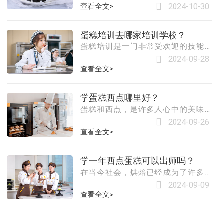
时代，甜品蛋糕作为美食文化的重要
构会提供不同长度的课程，从短期速
查看全文>
2024-10-30
组成部分，正逐渐成为人们日常生活
成班到长期专业班不等。费用也会因
中不可或缺的一部分。随着消费观念
课程内容的不同而有所差异。2. **教师
蛋糕培训去哪家培训学校？
的升级和餐饮市场的多元化发展，学
资质**：经验丰富的老师或
蛋糕培训是一门非常受欢迎的技能，
习甜品蛋糕制作技术，不仅能够满足
许多人都想学习如何制作美味的蛋
个人对甜蜜生活的向往，更是一条充
2024-09-28
糕。然而，市场上有很多家蛋糕培训
满机遇的职业发展道路。市场需求旺
查看全文>
学校，选择哪一家呢？本文将为您介
盛，就业前景广阔随着人们生活水平
绍一些选择蛋糕培训学校的建议和注
的提高，对美食的追求也日益多样
学蛋糕西点哪里好？
意事项。我们需要了解自己的需求和
化。甜品蛋糕以其独特的口感、精美
蛋糕和西点，是许多人心中的美味佳
目标。如果您只是想学习一些基础的
的外观和丰富的文化内涵，赢得了广
肴。它们不仅口感丰富多样，而且制
蛋糕制作技巧，那么可以选择一些短
2024-09-26
大消费者的喜爱。无
作过程中蕴含着无尽的艺术魅力。然
查看全文>
期课程或者线上课程。如果您想成为
而，对于许多热爱烘焙的人来说，如
一名专业的蛋糕师，那么需要选择一
何学习蛋糕西点技艺，成为了他们亟
些更加全面和系统的课程。我们需要
学一年西点蛋糕可以出师吗？
待解决的问题。本文将为您推荐一些
考虑学校的师资力量和教学质量。可
在当今社会，烘焙已经成为了许多人
国内知名的烘焙培训机构，帮助您找
以通过查看学校的官
生活中不可或缺的一部分。从生日庆
到最佳的烘焙学习之路。一、选择烘
2024-09-09
祝、节日庆典到家庭聚会，精美的西
查看全文>
焙培训机构的四大原则1. 品牌效应选
点蛋糕总能为人们带来愉悦的心情。
择一家具有良好口碑和较高知名度的
那么，学习一年的西点蛋糕制作技
烘焙培训机构，有助于您在学习过程