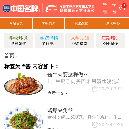
学
学
8
制
费
网站首页
学校简介
专业设置
新闻中心
学校环境
学费详情
入学须知
短期培训
学校如何
了解费用
报名指南
创业帮扶
首页
>
标签为 #酱 内容如下：
酱牛肉要这样做~
1、牛腱子肉买回来用清水浸泡3小
时，取出用厨房纸吸干表面水分，倒
2023-02-01
查看全文>
入生抽涂抹均匀，再放入密封袋中腌
制一晚备用2、将八角、桂皮、香叶、
小茴香、草果、青红花椒、丁香粒、
酱爆豆角丝
陈皮、山楂片放
食材：豌豆500克、耗油1汤匙、生抽1
汤匙、豆瓣酱1汤匙、蒜瓣4个、辣椒3
2023-01-26