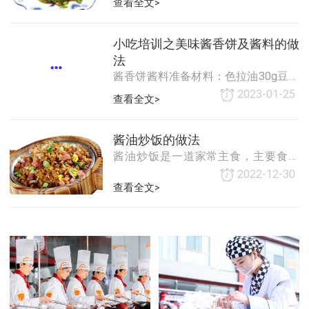
个步骤：1、准备好所有食材，宽豆角
查看全文>
切丝2、蒜切末，辣椒切小段3、碗里
放1勺黄豆酱，1勺生抽，1勺耗油，
小吃培训之美味酱香饼及酱料的做
法
酱香饼酱料准备材料：色拉油30g豆瓣
酱20g甜面酱40g海鲜酱10g蚝油20g蒜
2023-01-25
查看全文>
蓉30g糖15g辣椒粉适量花雕酒25g水
25g酱香饼酱料的做法：1.热油，倒入
豆瓣酱翻炒2-3分
酱油炒饭的做法
酱油炒饭是一道家常主食，主要食材
是米饭，配以肉粒、鸡蛋、葱花和酱
2022-12-30
油等炒至熟热。酱油炒饭可以根据个
查看全文>
人口感添加少许酸或辣，并且配料也
可以根据个人喜好适量加入。主料：
隔夜米饭适量、鸡