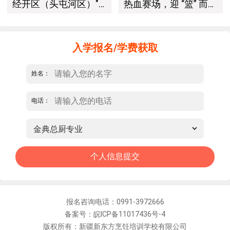
经开区（头屯河区）"3+10"公共就业服务进校园暨新疆新东方烹饪学校人才双选会+校企签约仪式圆满举行
热血赛场，迎 “篮” 而上｜新疆新东方烹饪学校篮球赛进行中！以技筑梦，乐享青春
入学报名/学费获取
姓名：
电话：
报名咨询电话：0991-3972666
备案号：皖ICP备11017436号-4
版权所有：新疆新东方烹饪培训学校有限公司