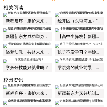
相关阅读
新程启序・康护未来｜新疆新东方烹饪学校举办中医康复理疗师班开幕仪式！
经开区（头屯河区）"3+10"公共就业服务进校园暨新疆新东方烹饪学校人才双选会+校企签约仪式圆满举行
新疆新东方成功举办经开区（头屯河区）职引未来2025年高校毕业生秋季专场招聘会！
【高中生择校】新疆区域高中生15个月变身大厨！就业前景广，市场需求大，薪资待遇好！
逐梦幼教，共赴未来 | 新疆新东方烹饪学校幼儿教育专业专场招聘会
孩子不爱学习？年龄小？上职校未来的方向？
学烹饪技能好就业吗？
学烘焙的就业前景：烘焙行业的繁荣与机遇
校园资讯
新程启序・康护未来｜新疆新东方烹饪学校举办中医康复理疗师班开幕仪式！
新疆新东方烹饪培训学校有限公司教学管理制度