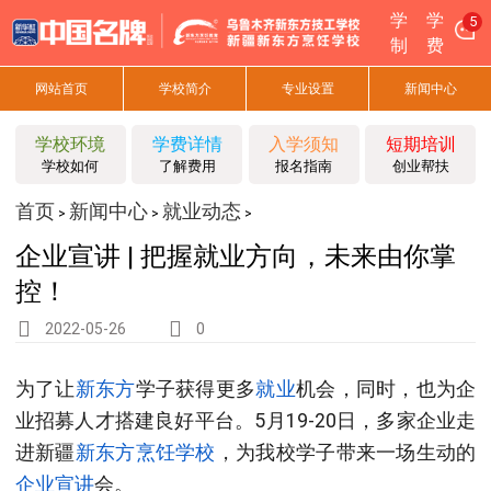
学
学
5
制
费
网站首页
学校简介
专业设置
新闻中心
学校环境
学费详情
入学须知
短期培训
学校如何
了解费用
报名指南
创业帮扶
首页
新闻中心
就业动态
>
>
>
企业宣讲 | 把握就业方向，未来由你掌
控！
2022-05-26
0
为了让
新东方
学子获得更多
就业
机会，同时，也为企
业招募人才搭建良好平台。
5月19-20日，多家企业走
进新疆
新东方烹饪
学校
，为我校学子带来一场生动的
企业宣讲
会。