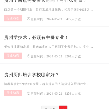
贵州学西点需要多长时间？有什么前景？
西点是一个朝阳行业，目前发展增速很快，相对于国外的甜点市场行业，国内还有更大的市场增长空间，并且西点职业比较轻松，自由发展空间较大，很多人想学西点但是担心未来发展的问题，今天就
行业动态

更新时间：2024-05-21
3427人浏览
贵州学技术，必须有中餐专业！
餐饮行业蓬勃发展，越来越多的人了解到了中餐的魅力。学中餐烹饪的人也在不断增多，对于择校失利且对文化课没有信心的。初高中生而言，学一门技术，远比小小年纪出门打工更符合他们心意。俗
行业动态

更新时间：2024-05-21
3261人浏览
贵州厨师培训学校哪家好？
随着餐饮行业的快速发展，越来越多的人选择进入厨师行业，而选择一个好的厨师培训学校则成为了他们踏入这一行业的重要一步。然而，面对众多的厨师培训学校，如何选择一家合适的学校呢？本文将从学校的师资力量、教学设施、课程设置、就业服务等方面进行全面解析，并为您推荐几家优秀的厨师培训学校。一、选择厨师培训学校的关键因素师资力量：一个优秀的厨师培训学校必须拥有经验丰富、教学水平高的教师团队。他们不仅要有扎实的理
行业动态

更新时间：2024-05-21
3258人浏览