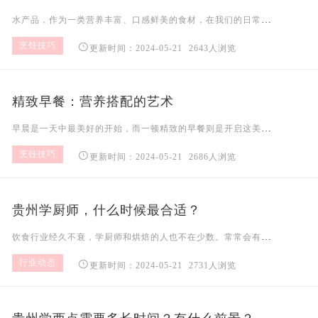
水产品，作为一类营养丰富、口感鲜美的食材，在我们的日常饮食中占据着重要的地位。然而，由于其特殊的性质，水产品的保管相较于其他食材而言更为复杂和细致。为了确保水产品的品质与安全，
烹饪技巧

更新时间：2024-05-21
2643人浏览
精致早餐：营养搭配的艺术
早晨是一天中最美好的开始，而一顿精致的早餐则是开启这美好一天的钥匙。早餐不仅为我们提供了一天的能量来源，更是营养摄入的重要时刻。学会营养搭配，享受一顿精致的早餐，是每个人都可以掌握的生活艺术。一、认识营养搭配的重要性营养搭配是指在饮食中合理搭配各种营养素，以满足身体对营养的需求。早餐作为一天中最重要的一餐，其营养搭配尤为重要。合理的营养搭配可以保证身体得到足够的能量和营养素，维持身体的正常运转，提
烹饪技巧

更新时间：2024-05-21
2686人浏览
贵州学厨师，什么时候最合适？
饮食行业经久不衰，学厨师和烘焙的人也不在少数。常常会有人问：“我现在学习厨师晚不晚?”“我什么时候学厨师zui合适?”新疆新东方想用一位非洲女作家的话告诉你，种一棵树zui早的是十年前
行业动态

更新时间：2024-05-21
2731人浏览