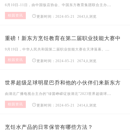
能大赛总决赛圆满举行！
6月10日-11日，由中国饭店协会、中国东方教育集团联合主办的2023中国美食烹饪锦标赛——中国新东方第七届“水塔醋业杯”全国烹饪职业技能大赛总决赛在长沙隆重举行。大赛首次引用
校园资讯

更新时间：2024-05-21
2643人浏览
重磅！新东方烹饪教育在第二届职业技能大赛中
斩获金牌！
9月19日，中华人民共和国第二届职业技能大赛在天津落幕。本次大赛中，全国共有36个代表团的4045名选手参加109个比赛项目的角逐，中国东方教育旗下33名师生代表所在省份参赛，
校园资讯

更新时间：2024-05-21
2674人浏览
世界超级足球明星巴乔和他的小伙伴们来新东方
烹饪学校啦！
由湖北广播电视台主办的“绿茵峥嵘绽放湖北”2023世界超级球星足球赛，于11月26日在武汉体育中心体育场举行，来自全世界13个国家的近40名世界超级足球明星齐聚湖北武汉。11月
校园资讯

更新时间：2024-05-21
2414人浏览
烹饪水产品的日常保管有哪些方法？