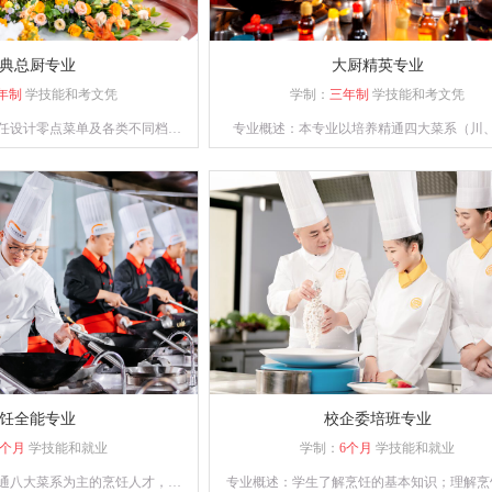
典总厨专业
大厨精英专业
年制
学技能和考文凭
学制：
三年制
学技能和考文凭
任设计零点菜单及各类不同档次
专业概述：本专业以培养精通四大菜系（川
通餐饮管理、酒店运营等相关知
粤、苏）制作，熟练掌握冷菜、雕刻、冷拼技
、创新能力强的综合型人才。
经营、善管理，并具备创业能力的人才为目
饪全能专业
校企委培班专业
9个月
学技能和就业
学制：
6个月
学技能和就业
通八大菜系为主的烹饪人才，熟
专业概述：学生了解烹饪的基本知识；理解烹