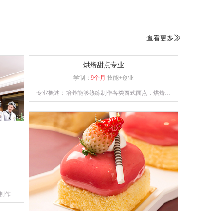
烹饪切
候与油
术、热
查看更多

步熟处
烘焙甜点专业
学制：
9个月
技能+创业
专业概述：培养能够熟练制作各类西式面点，烘焙和
裱花能力兼备的综合性技能人才。
制作工