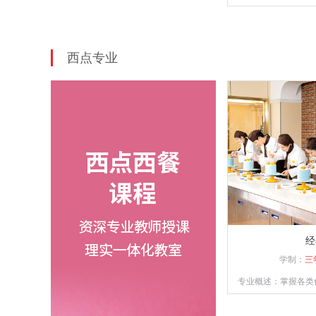
练各类菜系的菜
西点专业
经
学制：
三
专业概述：掌握各类
制品的操作技能，具