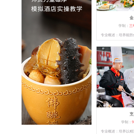
金
学制：
三
专业概述：培养能胜
宴席菜单与制作；精
识并具备独立创业
烹
学制：
专业概述：培养以精