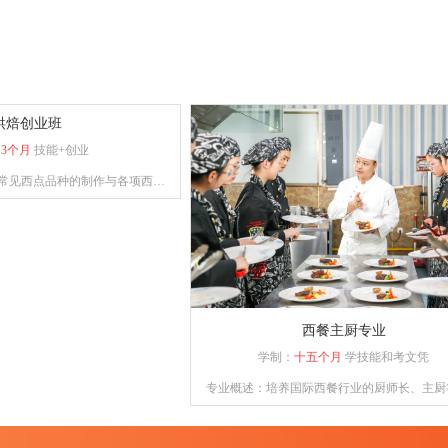
复合型人才。
烘焙创业班
：
3个月
技能+创业
常见西点品种的制作与各项西点
、善管理，具备一定创业能力。
西餐主厨专业
学制：
十五个月
学技能和考文凭
专业概述：培养国际西餐行业的厨师长、主厨
标，能够熟练掌握德、意、俄等西式风味大菜
术，掌握日韩料理、巴西烧烤等制作技术，中