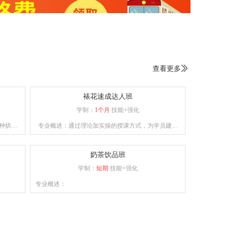
查看更多

裱花速成达人班
学制：
1个月
技能+强化
种烘焙
专业概述：通过理论加实操的授课方式，为学员建立
作。
良好的西点审美、塑型及裱花技术。
奶茶饮品班
学制：
短期
技能+强化
专业概述：