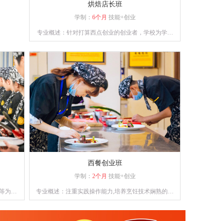
烘焙店长班
学制：
6个月
技能+创业
专业概述：针对打算西点创业的创业者，学校为学员
提供多款当前市场流行西点的培训，毕业学员能够熟
练掌握所学西点的配方以及制作工艺，让学员具备独
立创业能力。
西餐创业班
学制：
2个月
技能+创业
等为目
专业概述：注重实践操作能力,培养烹饪技术娴熟的烹
制作技
饪人才
西式风