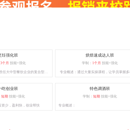
味菜肴创新技能。
烹饪强化班
烘焙速成达人班
：
3个月
技能+强化
学制：
1个月
技能+强化
胜任大中型餐饮企业的复合型人
专业概述：通过大量实操课程，让学员掌握多
业能力的专业人士。课程设计注
设备使用并能独立完成各种西点烘焙的制
保学员能够熟练掌握烹饪技巧。
小吃创业班
特色调酒班
：
短期
技能+强化
学制：
短期
技能+强化
投资少，盈利快，创业帮扶
专业概述：