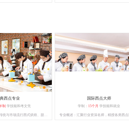
肴、宴席制作的专业人才。
和勺功知识，以及原料的初步加功知识；掌握
配常用的刀法、烹饪原料的刀功成形,以及火
温、上浆、挂糊、勾芡、制汤、装盘、调味技
菜烹调技法、冷菜烹调技术；熟悉原料的初
理。
典西点专业
国际西点大师
年制
学技能和考文凭
学制：
15个月
学技能和就业
传统与市场流行西式烘焙、甜点
专业概述：汇聚行业资深名师，精授各类西点
备独立运营管理与自主创业能力
艺，助力学员逐梦西点领域。